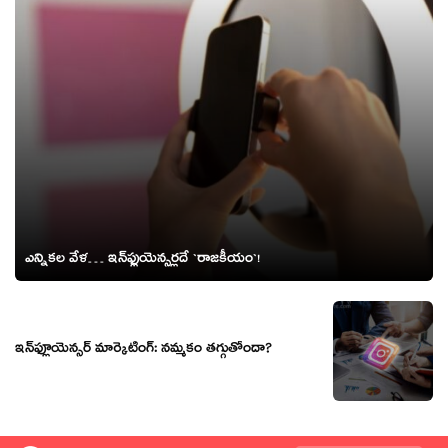
ఎన్నిక‌ల వేళ‌… ఇన్‌ఫ్లుయెన్స‌ర్లదే `రాజ‌కీయం`!
ఇన్‌ఫ్లూయెన్సర్ మార్కెటింగ్: నమ్మకం తగ్గుతోందా?