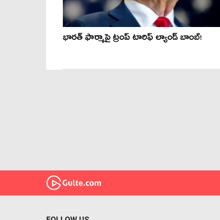
భారత్ ఫార్మాపై ట్రంప్ టారిఫ్ ల్యాండ్ బాంబ్!
FOLLOW US