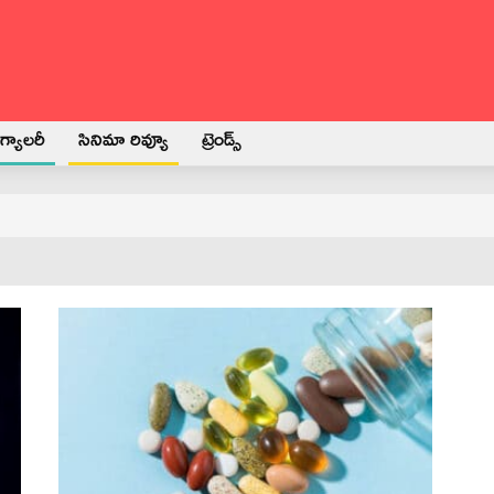
్యాలరీ
సినిమా రివ్యూ
ట్రెండ్స్