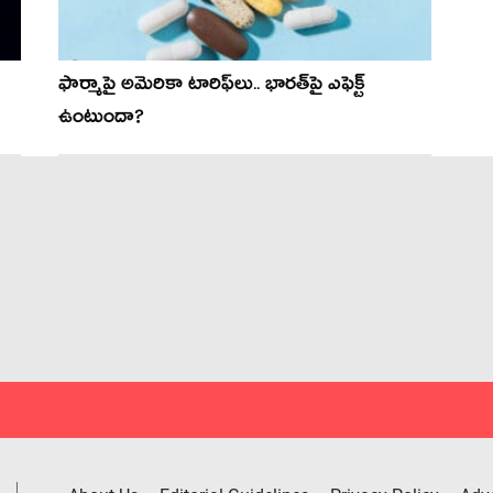
ఫార్మాపై అమెరికా టారిఫ్‌లు.. భారత్‌పై ఎఫెక్ట్
ఉంటుందా?