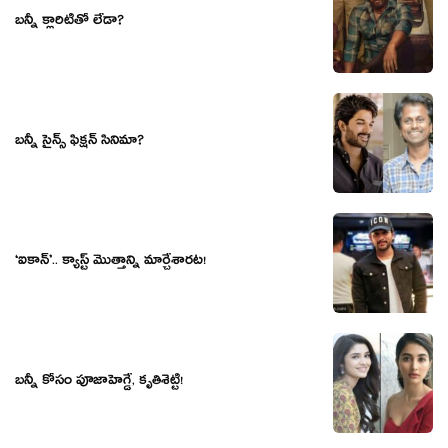
బన్నీ క్లారిటీతో లేడా?
బన్నీ సైన్స్ ఫిక్షన్ సినిమా?
‘ఐకాన్’.. క్యాస్ట్ మొత్తాన్ని మార్చేశారట!
బన్నీ కోసం పూజాహెగ్డే, కృతిశెట్టి!