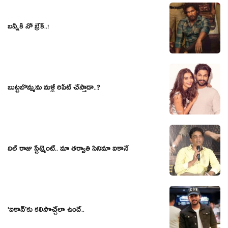
బన్నీకి నో బ్రేక్..!
బుట్టబొమ్మను మళ్లీ రిపీట్ చేస్తాడా..?
దిల్ రాజు స్టేట్మెంట్.. మా తర్వాతి సినిమా ఐకానే
‘ఐకాన్’కు కలిసొచ్చేలా ఉందే..