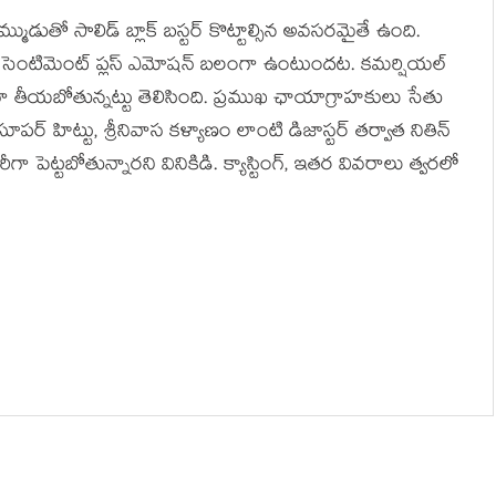
మ్ముడుతో సాలిడ్ బ్లాక్ బస్టర్ కొట్టాల్సిన అవసరమైతే ఉంది.
సెంటిమెంట్ ప్లస్ ఎమోషన్ బలంగా ఉంటుందట. కమర్షియల్
ా తీయబోతున్నట్టు తెలిసింది. ప్రముఖ ఛాయాగ్రాహకులు సేతు
పర్ హిట్టు, శ్రీనివాస కళ్యాణం లాంటి డిజాస్టర్ తర్వాత నితిన్
 పెట్టబోతున్నారని వినికిడి. క్యాస్టింగ్, ఇతర వివరాలు త్వరలో