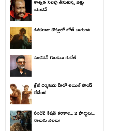
శాశ్వత సెలవు తీసుకున్న బిక్షు
యాదవ్
కనకరాజు కొట్టులో బోణీ బాగుంది
మాధ‌వ‌న్ గుండెలు గుబేల్‌
క్రేజీ దర్శకుడు హీరో అయితే సౌండ్
లేదేంటి
సందీప్ కిషన్ కరికాల... 2 పార్టులు...
నాలుగు నెలలు!