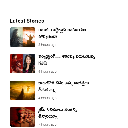
Latest Stories
రాకాసి గాడ్జిల్లాని రామాయణ
తొక్కగలదా
3 hours ago
ఇంట్రెస్టింగ్… అనుష్క వదులుకున్న
KJQ
4 hours ago
రాజమౌళి టీమ్ ఎన్ని జాగ్రత్తలు
తీసుకున్నా
4 hours ago
క్రైమ్ సినిమాలు ఇంకెన్ని
తీస్తారయ్యా
7 hours ago