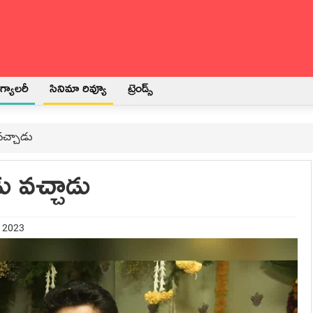
్యాలరీ
సినిమా రివ్యూ
ట్రెండ్స్
వచ్చాడు
ు వచ్చాడు
t 2023