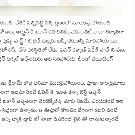
ది. చేతికి వచ్చినట్టే వచ్చి క్షణంలో మాయమైపోతుంది.
ుడో అల్లు అర్జున్ కి ఐకాన్ కథ వినిపించడం, దిల్ రాజు నిర్మాతగా
పుష్ప పార్ట్ 1 ది రైజ్ దెబ్బకు బన్నీ లెక్కలన్నీ మారిపోయాయి.
ో రిస్క్ చేసే పరిస్థితిలో లేడు. పవన్ కళ్యాణ్ వకీల్ సాబ్ ని వేణు
 గ్రీన్ సిగ్నల్ ఇచ్చేందుకు అది సరిపోలేదు. దీంతో వెయిటింగ్
వేణు శ్రీరామ్ కొత్త సినిమా మొదలైపోయింది. పూజా కార్యక్రమాలు
తంగా అభిమానించే నితిన్ కి ఇంత కన్నా బెస్ట్ ఆప్షన్
ఐకాన్ ఖచ్చితంగా తెరకెక్కేదన్న మాట నిజమే. ఎందుకంటే అల
 సిద్ధంగా ఉన్నాడు. ఆ ఊపులో కొంచెం వేగంగా కదిలి ఉంటే
జర్నీ బ్యాక్ డ్రాప్ లో చాలా డిఫరెంట్ లైన్ తో రాసుకున్నారనే