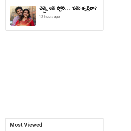
చెన్నై లవ్ స్టోరీ… ‘సమ్’తృప్తేనా?
12 hours ago
Most Viewed