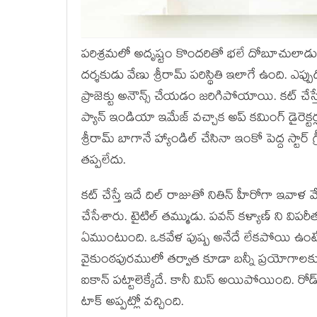
పరిశ్రమలో అదృష్టం కొందరితో భలే దోబూచులాడుతుం
దర్శకుడు వేణు శ్రీరామ్ పరిస్థితి ఇలాగే ఉంది. ఎప్ప
ప్రాజెక్టు అనౌన్స్ చేయడం జరిగిపోయాయి. కట్ చేస్తే 
ప్యాన్ ఇండియా ఇమేజ్ వచ్చాక అప్ కమింగ్ డైరెక్టర్లత
శ్రీరామ్ బాగానే హ్యాండిల్ చేసినా ఇంకో పెద్ద స్టార్
తప్పలేదు.
కట్ చేస్తే ఇదే దిల్ రాజుతో నితిన్ హీరోగా ఇవాళ 
చేసేశారు. టైటిల్ తమ్ముడు. పవన్ కళ్యాణ్ ని విపరీ
ఏముంటుంది. ఒకవేళ పుష్ప అనేదే లేకపోయి ఉంటే 
వైకుంఠపురములో తర్వాత కూడా బన్నీ ప్రయోగాలకు
ఐకాన్ పట్టాలెక్కేదే. కానీ మిస్ అయిపోయింది. రోడ్ 
టాక్ అప్పట్లో వచ్చింది.