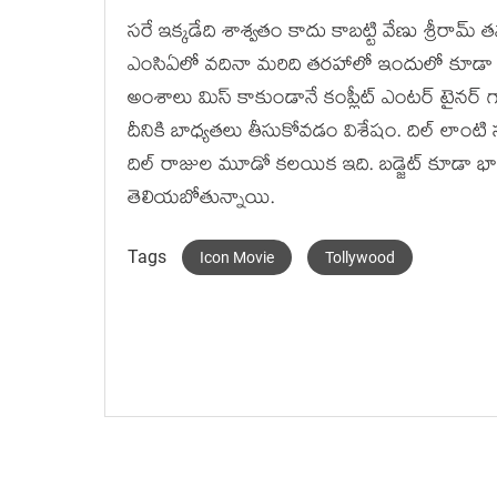
సరే ఇక్కడేది శాశ్వతం కాదు కాబట్టి వేణు శ్రీరామ్ త
ఎంసిఏలో వదినా మరిది తరహాలో ఇందులో కూడా 
అంశాలు మిస్ కాకుండానే కంప్లీట్ ఎంటర్ టైనర్ గ
దీనికి బాధ్యతలు తీసుకోవడం విశేషం. దిల్ లాంటి సూ
దిల్ రాజుల మూడో కలయిక ఇది. బడ్జెట్ కూడా భారీగా
తెలియబోతున్నాయి.
Tags
Icon Movie
Tollywood