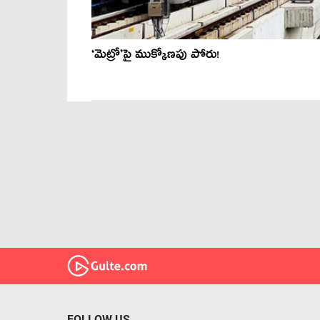
‘మెట్రో’పై ముక్కోణపు పోరు!
FOLLOW US