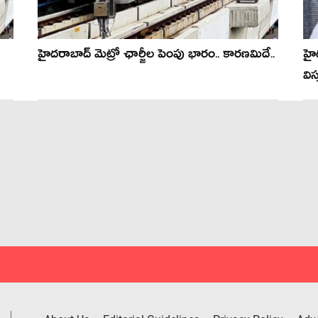
హైదరాబాద్ మెట్రో ఛార్జీల పెంపు భారం.. కారణమిదే..
హైద
విస్