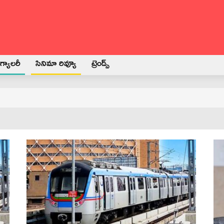
్యాలరీ
సినిమా రివ్యూ
ట్రెండ్స్