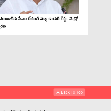
‌రాబాద్‌కు సీఎం రేవంత్ న్యూ ఇయ‌ర్ గిఫ్ట్‌.. మెట్రో
త‌ర‌ణ‌
Back To Top