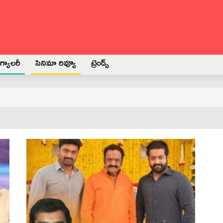
్యాలరీ
సినిమా రివ్యూ
ట్రెండ్స్