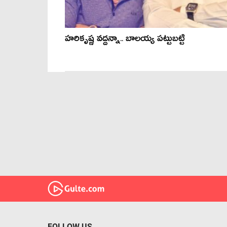
హరికృష్ణ వద్దన్నా.. బాలయ్య పట్టుబట్టి
FOLLOW US