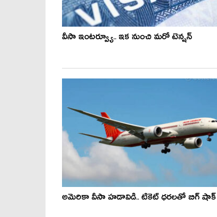
వీసా ఇంటర్వ్యూ.. ఇక నుంచి మరో టెన్షన్
అమెరికా వీసా హడావిడి.. టికెట్ ధరలతో బిగ్ షాక్