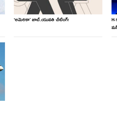
‘అమెరికా’ జాబ్..యువతి చీటింగ్!
H-1
మస్