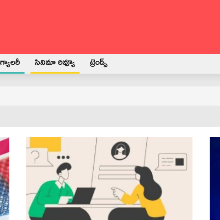
్యాలరీ
సినిమా రివ్యూ
ట్రెండ్స్