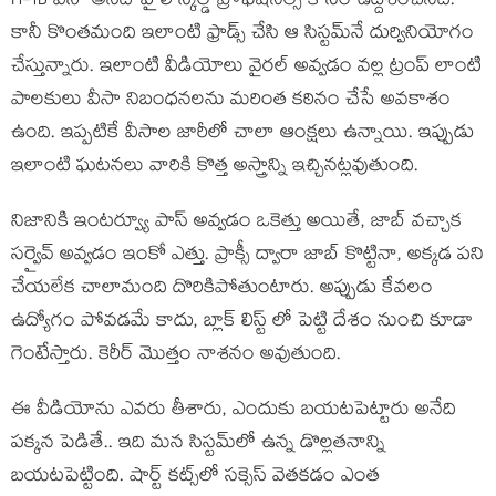
H-1B వీసా అనేది హైలీ స్కిల్డ్ ప్రొఫెషనల్స్ కోసం ఉద్దేశించినది.
కానీ కొంతమంది ఇలాంటి ఫ్రాడ్స్ చేసి ఆ సిస్టమ్‌నే దుర్వినియోగం
చేస్తున్నారు. ఇలాంటి వీడియోలు వైరల్ అవ్వడం వల్ల ట్రంప్ లాంటి
పాలకులు వీసా నిబంధనలను మరింత కఠినం చేసే అవకాశం
ఉంది. ఇప్పటికే వీసాల జారీలో చాలా ఆంక్షలు ఉన్నాయి. ఇప్పుడు
ఇలాంటి ఘటనలు వారికి కొత్త అస్త్రాన్ని ఇచ్చినట్లవుతుంది.
నిజానికి ఇంటర్వ్యూ పాస్ అవ్వడం ఒకెత్తు అయితే, జాబ్ వచ్చాక
సర్వైవ్ అవ్వడం ఇంకో ఎత్తు. ప్రాక్సీ ద్వారా జాబ్ కొట్టినా, అక్కడ పని
చేయలేక చాలామంది దొరికిపోతుంటారు. అప్పుడు కేవలం
ఉద్యోగం పోవడమే కాదు, బ్లాక్ లిస్ట్ లో పెట్టి దేశం నుంచి కూడా
గెంటేస్తారు. కెరీర్ మొత్తం నాశనం అవుతుంది.
ఈ వీడియోను ఎవరు తీశారు, ఎందుకు బయటపెట్టారు అనేది
పక్కన పెడితే.. ఇది మన సిస్టమ్‌లో ఉన్న డొల్లతనాన్ని
బయటపెట్టింది. షార్ట్ కట్స్‌లో సక్సెస్ వెతకడం ఎంత