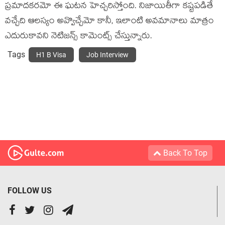
ప్రమాదకరమో ఈ ఘటన హెచ్చరిస్తోంది. నిజాయితీగా కష్టపడితే
వచ్చేది ఆలస్యం అవ్వొచ్చేమో కానీ, ఇలాంటి అవమానాలు మాత్రం
ఎదురుకావని నెటిజన్స్ కామెంట్స్ చేస్తున్నారు.
Tags
H1 B Visa
Job Interview
Back To Top
FOLLOW US