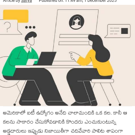
Article by
Satya
Published on: 11:49 am, 1 December 2025
అమెరికాలో ఐటీ ఉద్యోగం అనేది చాలామందికి ఒక కల. కానీ ఆ
కలను సాకారం చేసుకోవడానికి కొందరు ఎంచుకుంటున్న
అడ్డదారులు ఇప్పుడు నిజాయితీగా చదివేవారి పాలిట శాపంగా