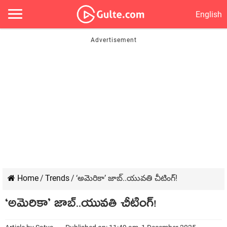
English
Home
/
Trends
/
‘అమెరికా’ జాబ్..యువతి చీటింగ్!
‘అమెరికా’ జాబ్..యువతి చీటింగ్!