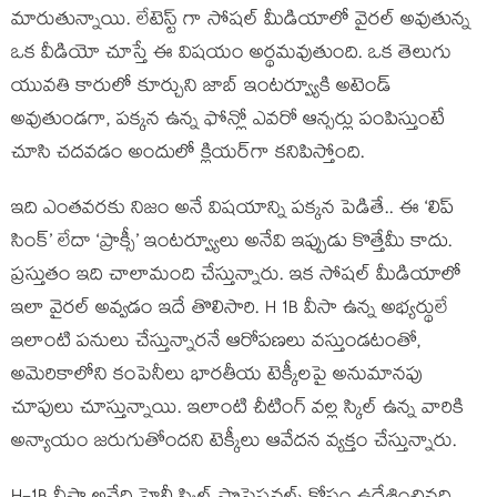
మారుతున్నాయి. లేటెస్ట్ గా సోషల్ మీడియాలో వైరల్ అవుతున్న
ఒక వీడియో చూస్తే ఈ విషయం అర్థమవుతుంది. ఒక తెలుగు
యువతి కారులో కూర్చుని జాబ్ ఇంటర్వ్యూకి అటెండ్
అవుతుండగా, పక్కన ఉన్న ఫోన్లో ఎవరో ఆన్సర్లు పంపిస్తుంటే
చూసి చదవడం అందులో క్లియర్‌గా కనిపిస్తోంది.
ఇది ఎంతవరకు నిజం అనే విషయాన్ని పక్కన పెడితే.. ఈ ‘లిప్
సింక్’ లేదా ‘ప్రాక్సీ’ ఇంటర్వ్యూలు అనేవి ఇప్పుడు కొత్తేమీ కాదు.
ప్రస్తుతం ఇది చాలామంది చేస్తున్నారు. ఇక సోషల్ మీడియాలో
ఇలా వైరల్ అవ్వడం ఇదే తొలిసారి. H 1B వీసా ఉన్న అభ్యర్థులే
ఇలాంటి పనులు చేస్తున్నారనే ఆరోపణలు వస్తుండటంతో,
అమెరికాలోని కంపెనీలు భారతీయ టెక్కీలపై అనుమానపు
చూపులు చూస్తున్నాయి. ఇలాంటి చీటింగ్ వల్ల స్కిల్ ఉన్న వారికి
అన్యాయం జరుగుతోందని టెక్కీలు ఆవేదన వ్యక్తం చేస్తున్నారు.