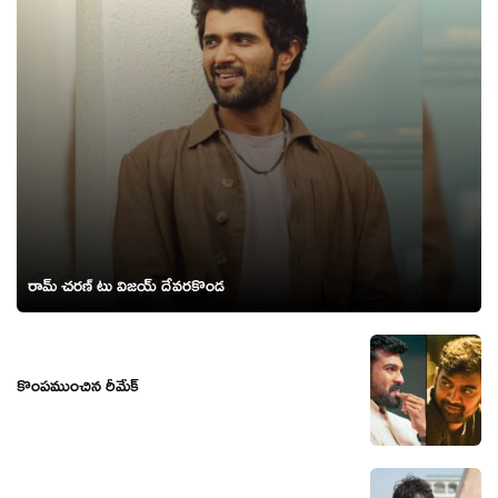
రామ్ చరణ్ టు విజయ్ దేవరకొండ
కొంపముంచిన రీమేక్