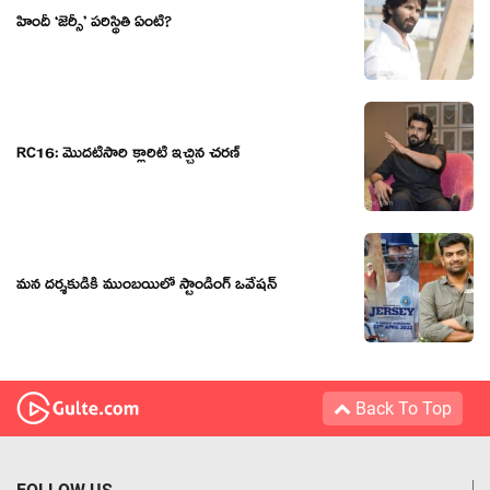
హిందీ ‘జెర్సీ’ పరిస్థితి ఏంటి?
RC16: మొదటిసారి క్లారిటీ ఇచ్చిన చరణ్
మన దర్శకుడికి ముంబయిలో స్టాండింగ్ ఒవేషన్
Back To Top