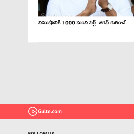
నిముషానికి 1000 మంది సెర్చ్‌.. జ‌గ‌న్ గురించే..
FOLLOW US