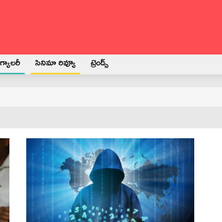
్యాలరీ
సినిమా రివ్యూ
ట్రెండ్స్