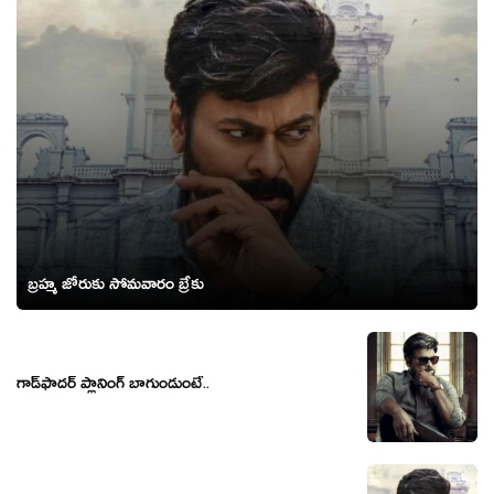
బ్రహ్మ జోరుకు సోమవారం బ్రేకు
గాడ్‌ఫాద‌ర్ ప్లానింగ్ బాగుండుంటే..