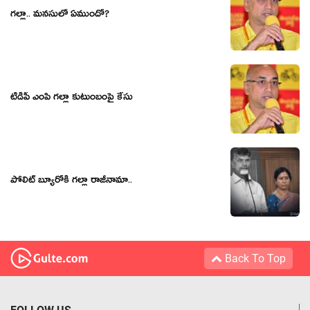
గ‌ల్లా.. మ‌న‌సులో ఏముందో?
టీడీపీ ఎంపి గల్లా కుటుంబంపై కేసు
పోలిట్ బ్యూరోకి గల్లా రాజీనామా..
Back To Top