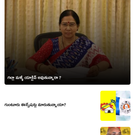
గల్లా మళ్ళీ యాక్టివ్ అవుతున్నారా ?
గుంటూరు ఈక్వేష‌న్లు మారుతున్నాయా?