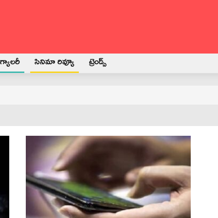
్యాలరీ
సినిమా రివ్యూ
ట్రెండ్స్