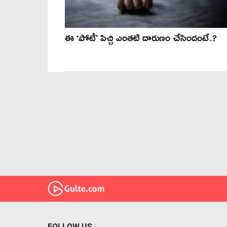
ఈ ‘పోటీ’ పిచ్చి ఎంతటి దారుణం చేసిందంటే..?
FOLLOW US