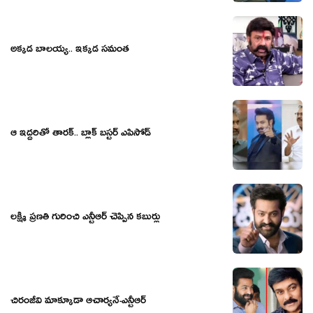
అక్కడ బాలయ్య.. ఇక్కడ సమంత
ఆ ఇద్ద‌రితో తార‌క్.. బ్లాక్ బ‌స్ట‌ర్ ఎపిసోడ్
లక్ష్మీ ప్రణతి గురించి ఎన్టీఆర్ చెప్పిన కబుర్లు
చిరంజీవి మాక్కూడా ఆచార్య‌నే-ఎన్టీఆర్