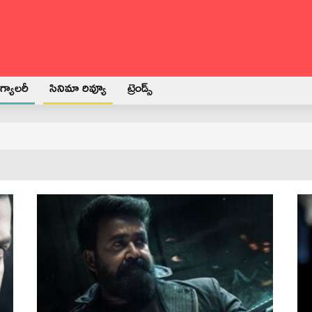
్యాలరీ
సినిమా రివ్యూ
ట్రెండ్స్