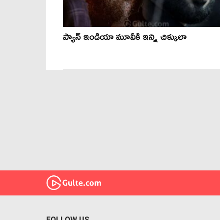
ప్యాన్ ఇండియా మూవీకి ఇన్ని చిక్కులా
FOLLOW US