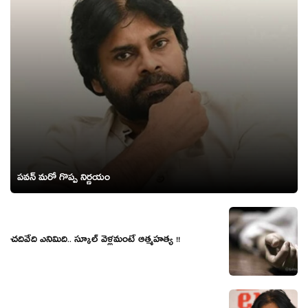
ప‌వ‌న్ మ‌రో గొప్ప నిర్ణ‌యం
చదివేది ఎనిమిది.. స్కూల్ వెళ్లమంటే ఆత్మహత్య !!