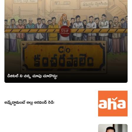
డిజిటల్ ని చిన్న చూపు చూడొద్దు!
అమ్మేద్దామంటే అల్లు అరవింద్ రెడీ!