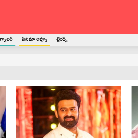
్యాలరీ
సినిమా రివ్యూ
ట్రెండ్స్