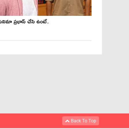
ినిమా ప్ర‌భాస్ చేసి ఉంటే..
Back To Top