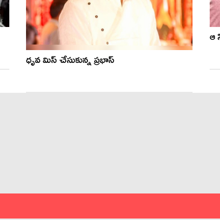
ఆ స
ధృవ మిస్ చేసుకున్న ప్రభాస్