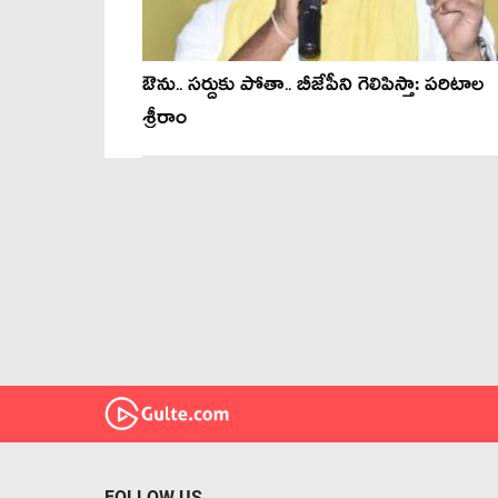
ఔను.. సర్దుకు పోతా.. బీజేపీని గెలిపిస్తా: ప‌రిటాల
శ్రీరాం
FOLLOW US