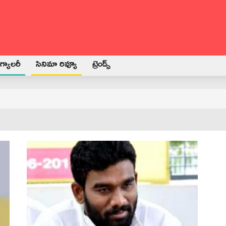
్యాలరీ
సినిమా రివ్యూ
ట్రెండ్స్