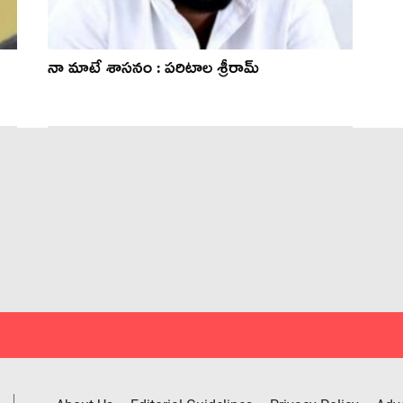
నా మాటే శాస‌నం : ప‌రిటాల శ్రీరామ్