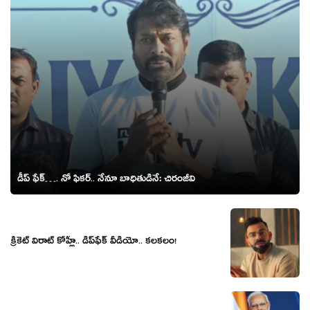
డీప్ ఫేక్…. నో ఫిక‌ర్‌.. నేనూ బాధితుడినే: చిరంజీవి
క్రికెట్ విరాట్ కోహ్లీ.. డీప్‌ఫేక్ వీడియో.. క‌ల‌కలం!