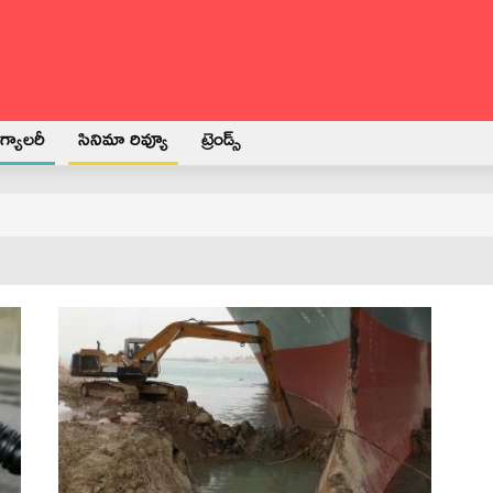
్యాలరీ
సినిమా రివ్యూ
ట్రెండ్స్