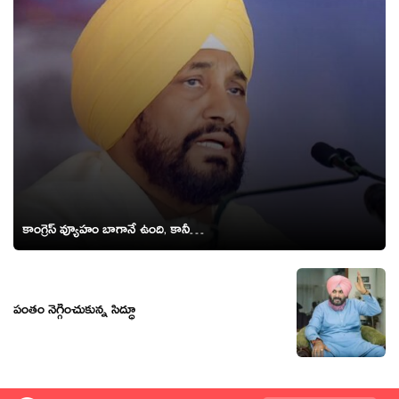
కాంగ్రెస్ వ్యూహం బాగానే ఉంది, కానీ…
పంతం నెగ్గించుకున్న సిద్ధూ