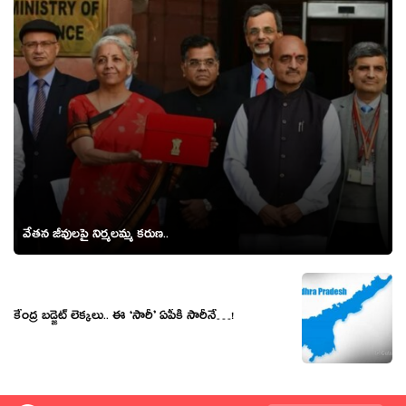
వేతన జీవుల‌పై నిర్మ‌ల‌మ్మ క‌రుణ..
కేంద్ర‌ బ‌డ్జెట్ లెక్క‌లు.. ఈ ‘సారీ’ ఏపీకి సారీనే…!