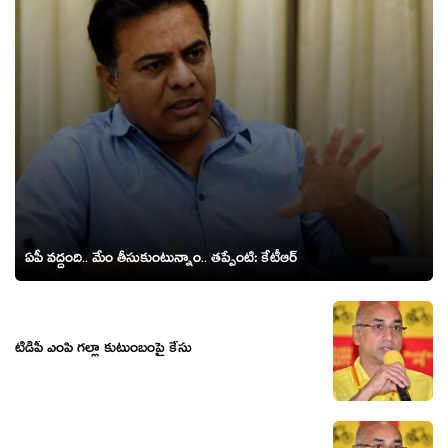
ఏపీ వ‌ద్దంది.. మేం తీసుకుంటున్నాం.. త‌ప్పేంటి: కేటీఆర్
టీడీపీ ఎంపి గల్లా కుటుంబంపై కేసు