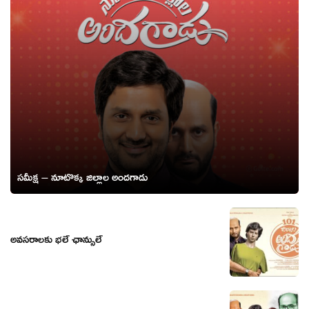
సమీక్ష – నూటొక్క జిల్లాల అందగాడు
అవసరాలకు భలే ఛాన్సులే