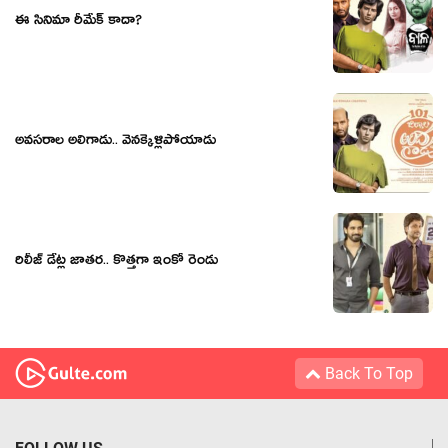
ఈ సినిమా రీమేక్ కాదా?
అవ‌స‌రాల అలిగాడు.. వెన‌క్కెళ్లిపోయాడు
రిలీజ్ డేట్ల జాతర.. కొత్తగా ఇంకో రెండు
Back To Top