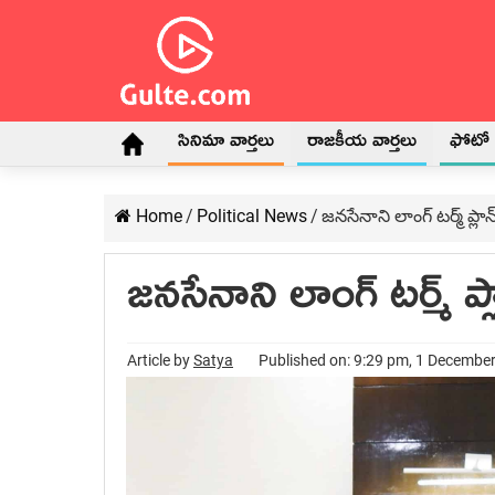
సినిమా వార్తలు
రాజకీయ వార్తలు
ఫోటో గ
Home
/
Political News
/
జనసేనాని లాంగ్ టర్మ్ ప్లాన
జనసేనాని లాంగ్ టర్మ్ ప్ల
Article by
Satya
Published on: 9:29 pm, 1 Decembe