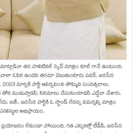
మాట్లాడినా తన పొలిటికల్ స్కెచ్ మాత్రం కూల్ గానే ఉంటుంది.
కు చాలా ఓపిక ఉందని తరచూ చెబుతుంటారు పవన్. జనసేన
. 2023 మార్చికి పార్టీ ఆవిర్భవించి తొమ్మిది సంవత్సరాలు.
 ముడుస్తాడనీ, సినిమాలు చేసుకుంటాడనీ ఎద్దేవా చేశారు.
. ఐతే.. జనసేన పార్టీకి ఓ స్టాండ్ లేదన్న విమర్శల్ని మాత్రం
్ ఎనలిస్టుల అభిప్రాయం.
్నా ప్రయోజనం లేకుండా పోయింది. గత ఎన్నికల్లో టీడీపీ, జనసేన