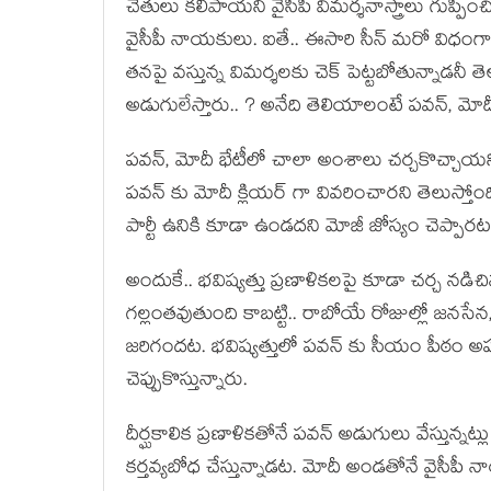
చేతులు కలిపాయని వైసీపీ విమర్శనాస్త్రాలు గుప
వైసీపీ నాయకులు. ఐతే.. ఈసారి సీన్ మరో విధంగ
తనపై వస్తున్న విమర్శలకు చెక్ పెట్టబోతున్నాడనీ
అడుగులేస్తారు.. ? అనేది తెలియాలంటే పవన్, మో
పవన్, మోదీ భేటీలో చాలా అంశాలు చర్చకొచ్చాయని లీ
పవన్ కు మోదీ క్లియర్ గా వివరించారని తెలుస్తోంది.
పార్టీ ఉనికి కూడా ఉండదని మోజీ జోస్యం చెప్పారట
అందుకే.. భవిష్యత్తు ప్రణాళికలపై కూడా చర్చ నడిచి
గల్లంతవుతుంది కాబట్టి.. రాబోయే రోజుల్లో జన
జరిగందట. భవిష్యత్తులో పవన్ కు సీయం పీఠం అప్ప
చెప్పుకొస్తున్నారు.
దీర్ఘకాలిక ప్రణాళికతోనే పవన్ అడుగులు వేస్తున్నట్
కర్తవ్యబోధ చేస్తున్నాడట. మోదీ అండతోనే వైసీపీ నాయకు