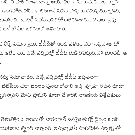
్పించింది. ఈసారి కూడా దాన్నే ఆయుధంగా మలుచుకుంటున్నారు
ా ఉండబోతుదనీ.. ఆ దిశగానే పవన్ పావులు కదుపుతున్నాడనీ,
 తెలుస్తోంది. ఇంతకీ పవన్ ఎవరితో జతకడతారు.. ? ఎటు వైపు
దీ భేటీలో ఏం జరిగందో తెలియాలి.
క్స్ వస్తున్నాయి. టీడీపీతో కలసి వెళితే.. ఎలా నష్టపొతాడో
 అతేకాదు.. వచ్చే ఎన్నికల్లో టీడీపీ తుడిచిపెట్టుకుపో తుందనీ, ఆ
.
నట్లు సమాచారం. వచ్చే ఎన్నికల్లో టీడీపీ ఖచ్చితంగా
సేన, బీజేపీలు ఎలా బంలం పుంజుకోవాలి అన్న వ్యూహ రచన కూడా
గిస్తానని మోదీ ప్రామిస్ కూడా చేశారని రాజకీయ విశ్లేషకులు
లు తెలుస్తోంది. అందులో భాగంగానే జనసైనికుల్లో ధైర్యం నింపి,
లకు స్ట్రాంగ్ వార్నింగ్స్ ఇస్తున్నాడనీ పొలిటికల్ సర్కిల్స్ లో