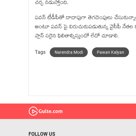
చర్చ నడుస్తోంది.
పవన్ టీడీపీతో దాదాపుగా తెగదెంపులు చేసుకున్నారని 
అంటూ పవన్ పై విరుచుకుపడుతున్న వైసీపీ నేతల వి
ప్లాన్ సరైన ఫిలితాల్నిస్తుందో లేదో చూడాలి.
Tags
Narendra Modi
Pawan Kalyan
FOLLOW US