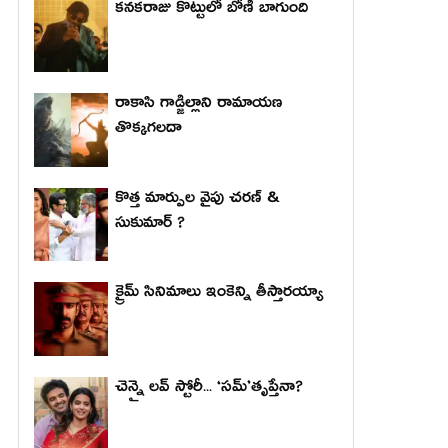
కనకరాజు కొట్టులో బోణీ బాగుంది
రాకాసి గాడ్జిల్లాని రామాయణ
తొక్కగలదా
కొత్త మార్పుల వైపు చరణ్ &
సుకుమార్ ?
క్రైమ్ సినిమాలు ఇంకెన్ని తీస్తారయ్యా
చెన్నై లవ్ స్టోరీ... ‘సమ్’తృప్తేనా?