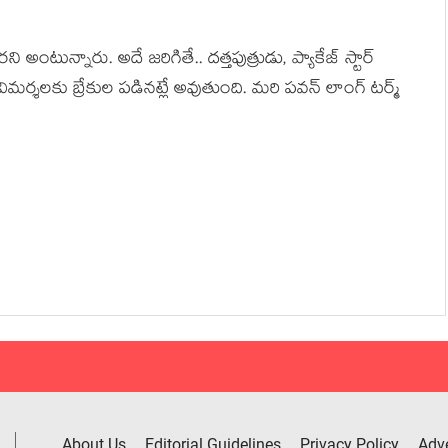
అంటున్నారు. అదే జరిగితే.. దత్తపుత్రుడు, ప్యాకేజ్ స్టార్
మర్శలకు బ్రేకుల పడినట్లే అవుతుంది. మరి పవన్ లాంగ్ టర్మ్
About Us
Editorial Guidelines
Privacy Policy
Adve