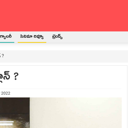
్యాలరీ
సినిమా రివ్యూ
ట్రెండ్స్
్ ?
ాన్ ?
r 2022