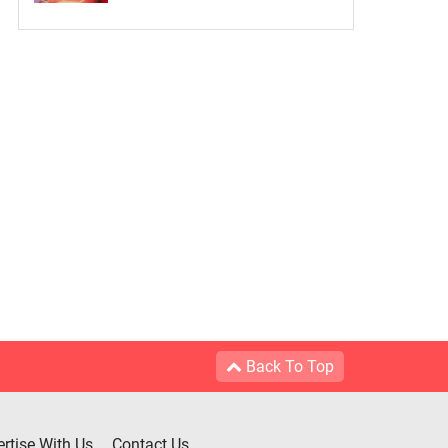
Back To Top
rtise With Us
Contact Us