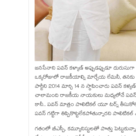
జనసేనాని పవన్ కళ్యాణ్ అప్పుడప్పుడూ దురుసుగా 
ఒక్కరోజులో రాజకీయాల్ని మార్చేయ లేమనీ, తన
పార్టీని 2014 మార్చి 14 న స్థాపించారు పవన్ కళ్యణ్
చాలామంది రాజకీయ నాయకులు మధ్యలోనే పవన్ తోక
కానీ.. పవన్ మాత్రం పొలిటికల్ యూ టర్న్ తీసుకోలేదు
పవన్ గట్టిగా తిప్పికొట్టలేకపోతున్నారని పొలిటికల
గతంలో బీఎస్పీ, కమ్యూనిస్టులతో పొత్తు పెట్టుకున