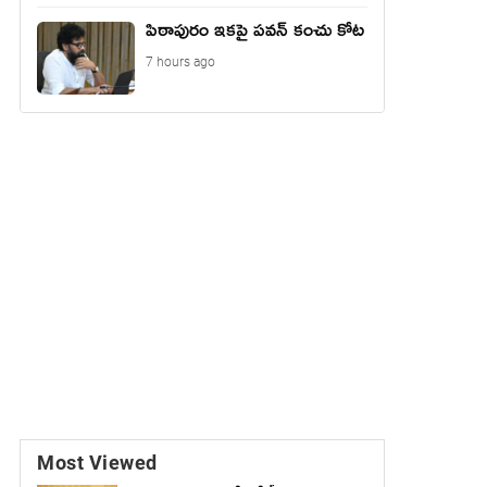
పిఠాపురం ఇకపై పవన్ కంచు కోట
7 hours ago
Most Viewed