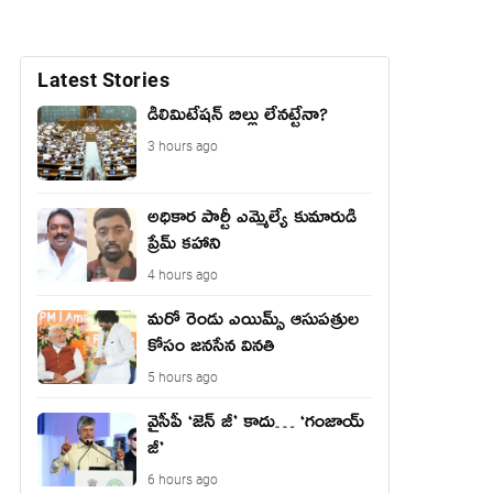
Latest Stories
డీలిమిటేషన్ బిల్లు లేన‌ట్టేనా?
3 hours ago
అధికార పార్టీ ఎమ్మెల్యే కుమారుడి
ప్రేమ్ కహాని
4 hours ago
మరో రెండు ఎయిమ్స్ ఆసుపత్రుల
కోసం జనసేన వినతి
5 hours ago
వైసీపీ ‘జెన్ జీ’ కాదు… ‘గంజాయ్
జీ’
6 hours ago