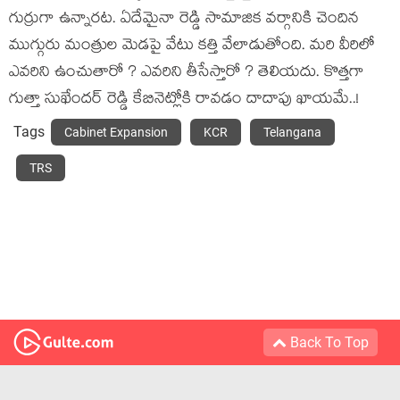
గుర్రుగా ఉన్నార‌ట‌. ఏదేమైనా రెడ్డి సామాజిక వ‌ర్గానికి చెందిన
ముగ్గురు మంత్రుల మెడ‌పై వేటు క‌త్తి వేలాడుతోంది. మ‌రి వీరిలో
ఎవరిని ఉంచుతారో ? ఎవ‌రిని తీసేస్తారో ? తెలియ‌దు. కొత్త‌గా
గుత్తా సుఖేంద‌ర్ రెడ్డి కేబినెట్లోకి రావ‌డం దాదాపు ఖాయ‌మే..!
Tags
Cabinet Expansion
KCR
Telangana
TRS
Back To Top