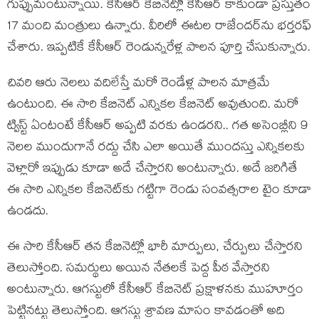
గుప్పుమంటున్నాయి. కేసీఆర్ కేబినెట్లో కేసీఆర్ కాకుండా ప్ర‌స్తుతం
17 మంది మంత్రులు ఉన్నారు. వీరిలో ఈట‌ల రాజేంద‌ర్‌ను భ‌ర్త‌ర‌ఫ్
చేశారు. ఇప్ప‌టికే కేసీఆర్ రెండున్న‌రేళ్ల పాల‌న పూర్తి చేసుకున్నారు.
చివ‌రి ఆరు నెల‌లు వ‌దిలేస్తే మ‌రో రెండేళ్ల పాల‌న మాత్ర‌మే
ఉంటుంది. ఈ సారి కేబినెట్ ఎన్నిక‌ల కేబినెట్ అవుతుంది. మ‌రో
ట్విస్ట్ ఏంటంటే కేసీఆర్ అప్ప‌టి వ‌ర‌కు ఉండ‌ర‌ని.. గ‌త అసెంబ్లీని 9
నెల‌ల ముందుగానే ర‌ద్దు చేసి ఎలా అయితే ముంద‌స్తు ఎన్నిక‌ల‌కు
వెళ్లారో ఇప్పుడు కూడా అదే చేస్తార‌ని అంటున్నారు. అదే జ‌రిగితే
ఈ సారి ఎన్నిక‌ల కేబినెట్‌కు గ‌ట్టిగా రెండు సంవ‌త్స‌రాల టైం కూడా
ఉండ‌దు.
ఈ సారి కేసీఆర్ త‌న కేబినెట్లో భారీ మార్పులు, చేర్పులు చేస్తార‌ని
తెలుస్తోంది. స‌మ‌ర్థులు అయిన నేత‌ల‌కే పెద్ద పీఠ వేస్తార‌ని
అంటున్నారు. ఆగ‌స్టులో కేసీఆర్ కేబినెట్ ప్ర‌క్షాళ‌న‌కు ముహూర్తం
పెట్టిన‌ట్టు తెలుస్తోంది. ఆగ‌స్టు శ్రావ‌ణ మాసం కావ‌డంతో అది