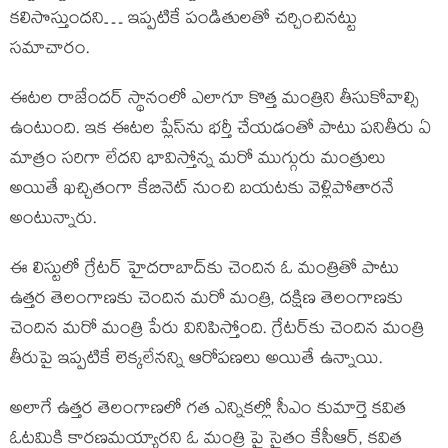
క‌లిసొస్తుంద‌ని… ఇప్ప‌టికే పండితుల‌తో చ‌ర్చించిన‌ట్టు
స‌మాచారం.
ఈట‌ల రాజేంద‌ర్ స్థానంలో ఎలాగూ కొత్త మంత్రిని తీసుకోవాల్సి
ఉంటుంది. ఇక ఈట‌ల ప్లేస్‌ను భ‌ర్తీ చేయ‌డంతో పాటు ప‌నితీరు ఏ
మాత్రం స‌రిగా లేద‌ని భావిస్తోన్న మ‌రో ముగ్గురు మంత్రులు
అయితే ఖ‌చ్చితంగా కేబినెట్ నుంచి బ‌య‌ట‌కు వెళ్లిపోతార‌నే
అంటున్నారు.
ఈ లిస్టులో గ్రేట‌ర్ హైద‌రాబాద్‌కు చెందిన ఓ మంత్రితో పాటు
ఉత్త‌ర తెలంగాణ‌కు చెందిన మ‌రో మంత్రి, ద‌క్షిణ తెలంగాణ‌కు
చెందిన మ‌రో మంత్రి పేరు వినిపిస్తోంది. గ్రేట‌ర్‌కు చెందిన మంత్రి
తీరుపై ఇప్ప‌టికే లెక్క‌లేన‌న్ని ఆరోప‌ణ‌లు అయితే ఉన్నాయి.
అలాగే ఉత్త‌ర తెలంగాణ‌లో గ‌త ఎన్నిక‌ల్లో సీఎం కుమార్తె క‌విత
ఓట‌మికి కార‌ణ‌మ‌య్యార‌ని ఓ మంత్రి పై సైతం కేసీఆర్‌, క‌విత