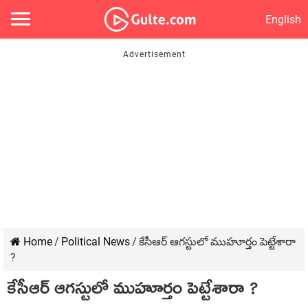
English
Home
/
Political News
/
కేసీఆర్ ఆగ‌స్టులో ముహూర్తం పెట్టేశారా
?
కేసీఆర్ ఆగ‌స్టులో ముహూర్తం పెట్టేశారా ?