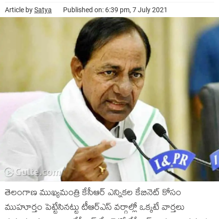
Article by
Satya
Published on: 6:39 pm, 7 July 2021
తెలంగాణ ముఖ్యమంత్రి కేసీఆర్ ఎన్నికల కేబినెట్ కోసం
ముహూర్తం పెట్టేసిన‌ట్టు టీఆర్ఎస్ వ‌ర్గాల్లో ఒక్క‌టే వార్త‌లు