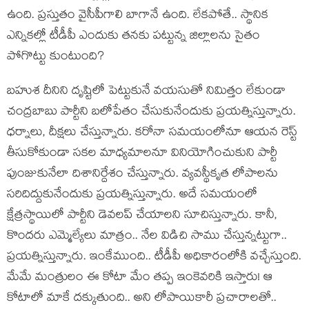
ఉంది. ప్ర‌స్తుతం వైసీపీగాలి బాగానే ఉంది. లేక‌పోతే.. స్థానిక
ఎన్నిక‌ల్లో టీడీపీ ఎందుకు త‌న‌కు ప‌ట్టున్న జిల్లాల‌ను సైతం
పోగొట్టు కుంటుంది?
బ‌హుశ దీనిని దృష్టిలో పెట్టుకునే వ‌య‌సుతో నిమిత్తం లేకుండా
చంద్ర‌బాబు పార్టీని బ‌లోపేతం చేసుకునేందుకు ప్ర‌య‌త్నిస్తున్నారు.
ధ‌ర్నాలు, దీక్ష‌లు చేస్తున్నారు. క‌రోనా స‌మ‌యంలోనూ ఆయ‌న రెస్ట్
తీసుకోకుండా స‌క‌ల మాధ్య‌మాల‌నూ వినియోగించుకుని పార్టీ
పుంజుకునేలా దిశానిర్దేశం చేస్తున్నారు. వ్య‌వ‌స్థీకృత లోపాల‌ను
స‌రిదిద్దుకునేందుకు ప్ర‌య‌త్నిస్తున్నారు. అదే స‌మ‌యంలో
క్షేత్ర‌స్థాయిలో పార్టీని డెవ‌ల‌ప్ చేయాల‌ని సూచిస్తున్నారు. కానీ,
కొంద‌రు ఎమ్మెల్యేలు మాత్రం.. నేల విడిచి సాము చేస్తున్న‌ట్టుగా..
ప్ర‌య‌త్నిస్తున్నారు. ఇంకేముంది.. టీడీపీ అధికారంలోకి వ‌చ్చేస్తుంది.
మేమే మంత్రులం ఈ కోటా మేం త‌ప్ప ఇంకెవ‌రికి ఇస్తారు! ఆ
కోటాలో మాకే ద‌క్కుతుంది.. అని లోపాయికారీ ప్ర‌చారాల‌తో..