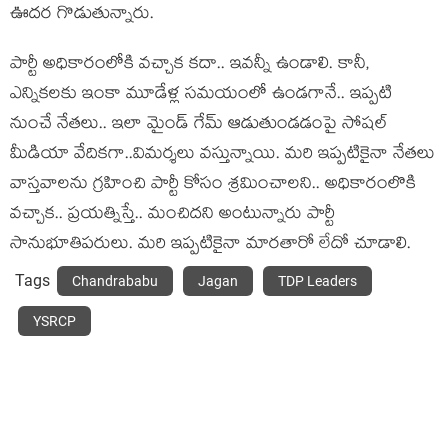
ఊద‌ర గొడుతున్నారు.
పార్టీ అధికారంలోకి వ‌చ్చాక క‌దా.. ఇవ‌న్నీ ఉండాలి. కానీ,
ఎన్నిక‌ల‌కు ఇంకా మూడేళ్ల స‌మ‌యంలో ఉండ‌గానే.. ఇప్ప‌టి
నుంచే నేతలు.. ఇలా మైండ్ గేమ్ ఆడుతుండడంపై సోష‌ల్
మీడియా వేదిక‌గా..విమ‌ర్శ‌లు వ‌స్తున్నాయి. మ‌రి ఇప్ప‌టికైనా నేత‌లు
వాస్త‌వాల‌ను గ్ర‌హించి పార్టీ కోసం శ్ర‌మించాల‌ని.. అధికారంలొకి
వ‌చ్చాక‌.. ప్ర‌య‌త్నిస్తే.. మంచిదని అంటున్నారు పార్టీ
సానుభూతిప‌రులు. మ‌రి ఇప్ప‌టికైనా మార‌తారో లేదో చూడాలి.
Tags
Chandrababu
Jagan
TDP Leaders
YSRCP