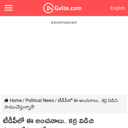
English
Home
/
Political News
/
టీడీపీలో ఈ అంచ‌నాలు.. క‌ర్ర విడిచి
సాముచేస్తున్నారే!
టీడీపీలో ఈ అంచ‌నాలు.. క‌ర్ర విడిచి