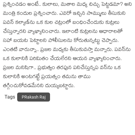
ప్ర‌శ్నించ‌డం అంటే.. కులాలు, మ‌తాల మ‌ధ్య చిచ్చు పెట్ట‌డ‌మా? అని
మంత్రి కందుల ప్ర‌శ్నించారు. ఎవ‌రో ఇచ్చిన సొమ్ములు తీసుకుని
ప‌వ‌న్ క‌ల్యాణ్‌ను ఒక కుల చ‌ట్రంలో బంధించేందుకు కుట్ర‌లు
చేస్తున్నార‌ని వ్యాఖ్యానించారు. ఇలాంటి కుట్ర‌ల‌ను ఆధారాల‌తో
స‌హా బ‌య‌ట పెట్టాల‌ని పోలీసుల‌ను కోరుతున్న‌ట్టు చెప్పారు.
ఎంత‌టి వారున్నా.. ప్ర‌జ‌ల మ‌ధ్య‌కు తీసుకువస్తా మ‌న్నారు. ప‌వ‌న్‌ను
ఒక కులానికి ప‌రిమితం చేయ‌లేర‌ని ఆయ‌న వ్యాఖ్యానించారు.
ప్ర‌జ‌ల మ‌నిషిగా.. ప్ర‌భుత్వం త‌ర‌ఫున ప‌నిచేస్తున్న‌ప వ‌న్‌ను ఒక
కులానికి అంట‌గ‌ట్టే ప్ర‌య‌త్నం త‌మ‌ను తాము
త‌గ్గించుకోవ‌డ‌మేన‌ని దుయ్య‌బ‌ట్టారు.
Tags
PRakash Raj