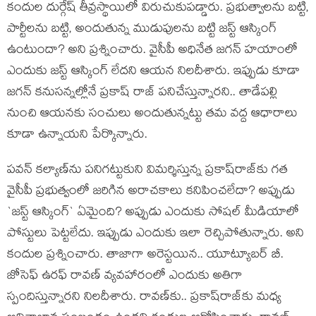
కందుల దుర్గేష్ తీవ్ర‌స్థాయిలో విరుచుకుప‌డ్డారు. ప్ర‌భుత్వాల‌ను బ‌ట్టి,
పార్టీల‌ను బట్టి, అందుతున్న ముడుపుల‌ను బ‌ట్టి జ‌స్ట్ ఆస్కింగ్
ఉంటుందా? అని ప్ర‌శ్నించారు. వైసీపీ అధినేత జ‌గ‌న్ హ‌యాంలో
ఎందుకు జ‌స్ట్ ఆస్కింగ్ లేద‌ని ఆయ‌న నిల‌దీశారు. ఇప్పుడు కూడా
జ‌గ‌న్ క‌నుస‌న్న‌ల్లోనే ప్ర‌కాష్ రాజ్ ప‌నిచేస్తున్నార‌ని.. తాడేప‌ల్లి
నుంచి ఆయ‌న‌కు సంచులు అందుతున్న‌ట్టు త‌మ వ‌ద్ద ఆధారాలు
కూడా ఉన్నాయ‌ని పేర్కొన్నారు.
ప‌వ‌న్ క‌ల్యాణ్‌ను ప‌నిగ‌ట్టుకుని విమ‌ర్శిస్తున్న ప్ర‌కాష్‌రాజ్‌కు గ‌త
వైసీపీ ప్ర‌భుత్వంలో జ‌రిగిన అరాచ‌కాలు క‌నిపించ‌లేదా? అప్పుడు
`జ‌స్ట్ ఆస్కింగ్‌` ఏమైంది? అప్పుడు ఎందుకు సోష‌ల్ మీడియాలో
పోస్టులు పెట్ట‌లేదు. ఇప్పుడు ఎందుకు ఇలా రెచ్చిపోతున్నారు. అని
కందుల ప్ర‌శ్నించారు. తాజాగా అరెస్ట‌యిన‌.. యూట్యూబ‌ర్ బీ.
జోసెఫ్ ఉర‌ఫ్ రావ‌ణ్ వ్య‌వ‌హారంలో ఎందుకు అతిగా
స్పందిస్తున్నార‌ని నిల‌దీశారు. రావ‌ణ్‌కు.. ప్ర‌కాష్‌రాజ్‌కు మ‌ధ్య