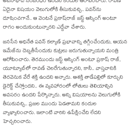
అవినాభావ సంబంధం ఉంద‌ని కందుల ఆరోపించారు. రావ‌ణ్
ఏదైనా విష‌యం వెలుగులోకి తీసుకువ‌చ్చి.. ప‌వ‌న్‌ను
దూషించ‌గానే.. ఆ వెంట‌నే ప్ర‌కాష్‌రాజ్ జ‌స్ట్ ఆస్కింగ్ అంటూ
రాగం అందుకుంటున్నార‌ని ఎద్దేవా చేశారు.
జ‌న‌సేన అధినేత ప‌వ‌న్ క‌ల్యాణ్ ప్ర‌భావాన్ని త‌గ్గించేందుకు, ఆయ‌న
ఇమేజ్‌ను దెబ్బ‌తీసేందుకు కుట్ర‌లు జ‌రుగుతున్నాయ‌ని మంత్రి
ఆరోపించారు. తెర‌ముందు జ‌స్ట్ ఆస్కింగ్ అంటూ ప్ర‌కాష్ రాజ్‌,
యూట్యూబ్‌లో రావ‌ణ్ చెల‌రేగుతున్నార‌ని, కానీ.. వాస్త‌వానికి
తెర‌వెనుక వేరే శ‌క్తి ఉంద‌ని అన్నారు. ఆశ‌క్తి తాడేప‌ల్లిలో కూర్చుని
డైరెక్ట్ చేస్తోంద‌ని.. ఈ వ్య‌వ‌హారంలో లోతులు తెలియాల్సిన
అవ‌స‌రం ఉంద‌ని పేర్కొన్నారు. అన్ని విష‌యాల‌ను వెలుగులోకి
తీసుకువ‌చ్చి.. ప్ర‌జ‌ల ముందు పెడ‌తామ‌ని కందుల
వ్యాఖ్యానించారు. ఇలాంటి వారిని ఉపేక్షించేది లేద‌ని
హెచ్చ‌రించారు.