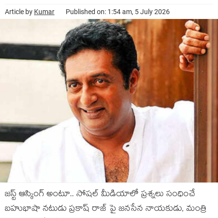
Article by
Kumar
Published on: 1:54 am, 5 July 2026
జ‌స్ట్ ఆస్కింగ్ అంటూ.. సోష‌ల్ మీడియాలో ప్ర‌శ్న‌లు సంధించే
బ‌హుభాషా న‌టుడు ప్ర‌కాష్‌ రాజ్‌ పై జ‌న‌సేన నాయ‌కుడు, మంత్రి