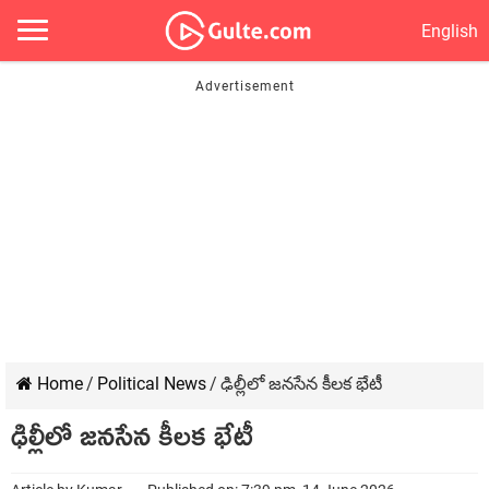
English
Home
/
Political News
/
ఢిల్లీలో జనసేన కీలక భేటీ
ఢిల్లీలో జనసేన కీలక భేటీ