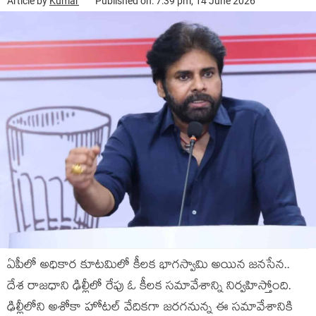
Article by
Kumar
Published on: 7:39 pm, 14 June 2026
ఏపీలో అధికార కూటమిలో కీలక భాగస్వామి అయిన జనసేన..
దేశ రాజధాని ఢిల్లీలో రేపు ఓ కీలక సమావేశాన్ని నిర్వహిస్తోంది.
ఢిల్లీలోని అశోకా హోటల్ వేదికగా జరగనున్న ఈ సమావేశానికి