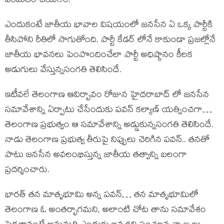
పరిమితం చేయలేం.
ఎందుకంటే జాతీయ భావాల విషయంలో జనసేన ఏ ఒక్క పార్టీకి
తీసిపోని రీతిలో సాగుతోంది. పార్టీ కేడర్ లోనే కాకుండా ప్రజల్లోనే
జాతీయ భావనలు పెంపొందించేలా పార్టీ అధిష్ఠానం కీలక
అడుగులు వేస్తున్నసంగతి తెలిసిందే.
ఇటీవలే తెలంగాణ ఆవిర్భావం రోజున హైదరాబాద్ లో జనసేన
సమావేశాన్ని ఏర్పాటు చేసేందుకు పవన్ కల్యాణ్ యత్నించగా…
తెలంగాణ ప్రభుత్వం ఆ సమావేశాన్ని అడ్డుకున్నసంగతి తెలిసిందే.
నాడు తెలంగాణ ప్రభుత్వ తీరుపై నిప్పులు చెరిగిన పవన్.. తనతో
పాటు జనసేన అవలంభిస్తున్న జాతీయ తత్వాన్ని బలంగా
ప్రదర్శించారు.
భారత్ తన మాతృభూమి అన్న పవన్… తన మాతృభూమిలో
తెలంగాణ ఓ అంతర్భాగమని, అలాంటి చోట తాను సమావేశం