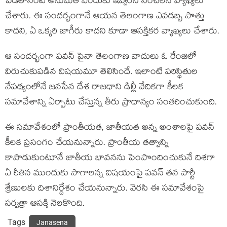
పెడతానంటే అనుమతి ఎందుకు ఇవ్వరని సంచలన వ్యాఖ్యలు
చేశారు. ఈ సందర్భంగానే ఆయన తెలంగాణ ఎవడబ్బ సొత్తు
కాదని, ఏ ఒక్కరి జాగీరు కాదని కూడా ఆసక్తికర వ్యాఖ్యలు చేశారు.
ఆ సందర్భంగా పవన్ పైనా తెలంగాణ వాదులు ఓ రేంజిలో
విరుచుకుపడిన విషయమూ తెలిసిందే. ఇలాంటి పరిస్థితుల
నేపథ్యంలోనే జనసేన దేశ రాజధాని డిల్లీ వేదికగా కీలక
సమావేశాన్ని ఏర్పాటు చేస్తున్న తీరు ప్రాధాన్యం సంతరించుకుంది.
ఈ సమావేశంలో ప్రాంతీయత, జాతీయత అన్న అంశాలపై పవన్
కీలక ప్రసంగం చేయనున్నారు. ప్రాంతీయ తత్వాన్ని
కాపాడుకుంటూనే జాతీయ భావనను పెంపొందించుకునే దిశగా
ఏ రీతిన ముందుకు సాగాలన్న విషయంపై పవన్ తన పార్టీ
శ్రేణులకు దిశానిర్దేశం చేయనున్నారు. వెరసి ఈ సమావేశంపై
సర్వత్రా ఆసక్తి నెలకొంది.
Tags
Janasena