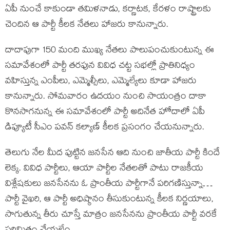
ఏపీ నుంచే కాకుండా తమిళనాడు, కర్ణాటక, కేరళం రాష్ట్రాలకు
చెందిన ఆ పార్టీ కీలక నేతలు హాజరు కానున్నారు.
దాదాపుగా 150 మంది ముఖ్య నేతలు పాలుపంచుకుంటున్న ఈ
సమావేశంలో పార్టీ తరఫున వివిధ చట్ట సభల్లో ప్రాతినిధ్యం
వహిస్తున్న ఎంపీలు, ఎమ్మెల్సీలు, ఎమ్మెల్యేలు కూడా హాజరు
కానున్నారు. సోమవారం ఉదయం నుంచి సాయంత్రం దాకా
కొనసాగనున్న ఈ సమావేశంలో పార్టీ అదినేత హోదాలో ఏపీ
డిప్యూటీ సీఎం పవన్ కల్యాణ్ కీలక ప్రసంగం చేయనున్నారు.
తెలుగు నేల మీద పుట్టిన జనసేన ఆది నుంచి జాతీయ పార్టీ కిందే
లెక్క. వివిధ పార్టీలు, ఆయా పార్టీల నేతలతో పాటు రాజకీయ
విశ్లేషకులు జనసేనను ఓ ప్రాంతీయ పార్టీగానే పరిగణిస్తున్నా…
పార్టీ వైఖరి, ఆ పార్టీ అధిష్ఠానం తీసుకుంటున్న కీలక నిర్ణయాలు,
సాగుతున్న తీరు చూస్తే మాత్రం జనసేనను ప్రాంతీయ పార్టీ వరకే