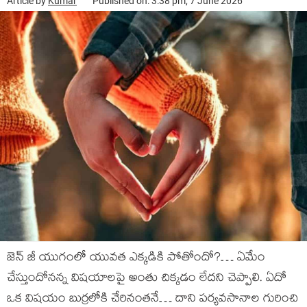
Article by
Kumar
Published on: 3:38 pm, 7 June 2026
జెన్ జీ యుగంలో యువత ఎక్కడికి పోతోందో?… ఏమేం
చేస్తుందోనన్న విషయాలపై అంతు చిక్కడం లేదని చెప్పాలి. ఏదో
ఒక విషయం బుర్రలోకి చేరినంతనే… దాని పర్యవసానాల గురించి