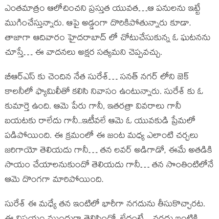
ఎంతమాత్రం ఆలోచించని ప్రస్తుత యువత…ఆ పనులను ఇట్టే
ముగించేస్తున్నారు. ఆపై అడ్డంగా దొరికిపోతున్నారు కూడా.
తాజాగా ఆదివారం హైదరాబాద్ లో చోటుచేసుకున్న ఓ ఘటనను
చూస్తే… ఈ వాదనలు అక్షర సత్యమని చెప్పవచ్చు.
బీఆర్ఎస్ కు చెందిన నేత సురేశ్… సనత్ నగర్ లోని జెక్
కాలనీలో ఫ్యామిలీతో కలిసి నివాసం ఉంటున్నారు. సురేశ్ కు ఓ
కుమార్తె ఉంది. ఆమె పేరు గానీ, ఇతరత్రా వివరాలు గానీ
బయటకు రాలేదు గానీ..ఇటీవలే ఆమె ఓ యువకుడి ప్రేమలో
పడిపోయింది. ఈ క్రమంలో ఈ జంట మధ్య ఎలాంటి చర్చలు
జరిగాయో తెలియదు గానీ… తన లవర్ అడిగాడో, ఈమే అతడికి
సాయం చేయాలనుకుందో తెలియదు గానీ… తన సొంతింటిలోనే
ఆమె దొంగగా మారిపోయింది.
సురేశ్ ఈ మధ్యే తన ఇంటిలో భారీగా నగదును తీసుకొచ్చారట.