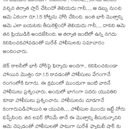
ఈ విషయం ముందుగా తెలిసిందో, లేదంటే…నగదు ఇంటికి
వచ్చిన తర్వాత ప్లాన్ చేసిందో తెలియదు గానీ… ఆ డబ్బు నుంచి
ఆమె ఏకంగా రూ.1.5 కోట్లను చోరీ చేసింది. ఇంత భారీ మొత్తాన్ని
ఆమె ఎలా బయటకు తీసుకెళ్లిందో తెలియదు గానీ… దానిని ఆమె
తన ప్రియుడికి అందజేసింది. ఆ తర్వాత ఇంటిలో ఉన్న నగదు
కనిపించకపోవడంతో సురేశ్ పోలీసులకు సమాచారం
అందించారు.
జెక్ కాలనీలో భారీ చోరీపై ఫిర్యాదు అందగా.. కనిపించకుండా
పోయిన మొత్తం రూ.1.5 కావడంతో పోలీసులు వేగంగానే
రంగంలోకి దిగారు. ఈ క్రమంలో ముందుగా ఇంటి వారినే
పోలీసులు ప్రశ్నించారు. అందులో భాగంగా సదరు యువతిని
కూడా పోలీసులు ప్రశ్నించారు. పోలీసులను చూడగానే
కంగారుపడిపోయిన ఆ యువతి… పోలీసుల ముందు ఇట్టే నోరు
విప్పేసింది. తన లవర్ కోసమే తానే ఈ మొత్తాన్ని తీసుకున్నానని
ఆమె చెప్పడంతో పోలీసులతో పాటుగా సురేశ్ ఫ్యామిలీ షాక్ కు