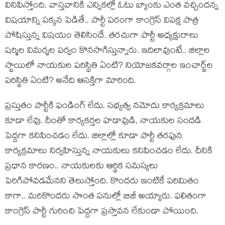
వినిపిస్తోంది. వాస్త‌వానికి ఎన్నిక‌ల్లో ఓటు బ్యాంకు ఎంత వ‌చ్చింద‌న్న
విష‌యాన్ని ప‌క్క‌న పెడితే.. పార్టీ ప‌రంగా కాంగ్రెస్ విప‌క్ష పాత్ర
పోషిస్తున్న విష‌యం తెలిసిందే. త‌ర‌చుగా పార్టీ అధ్య‌క్షురాలు
ష‌ర్మిల విమ‌ర్శ‌ల ప‌ర్వం కొన‌సాగిస్తున్నారు. ఇదిలావుంటే.. జిల్లాల
స్థాయిలో నాయ‌కుల ప‌రిస్థితి ఏంటి? నియోజ‌క‌వ‌ర్గాల ఇంచార్జ్‌ల
ప‌రిస్థితి ఏంటి? అనేది ఆస‌క్తిగా మారింది.
ప్ర‌స్తుతం పార్టీకి ఫండింగ్ లేదు. స‌భ్య‌త్వ న‌మోదు కార్య‌క్ర‌మాలు
కూడా లేవు. దీంతో కార్య‌క‌ర్త‌ల హ‌డావుడి, నాయ‌కుల సంద‌డి
పెద్ద‌గా క‌నిపించ‌డం లేదు. జిల్లాల్లో కూడా పార్టీ త‌ర‌ఫున
కార్య‌క్ర‌మాలు నిర్వ‌హిస్తున్న నాయ‌కులు క‌నిపించ‌డం లేదు. దీనికి
ప్ర‌ధాన కార‌ణం.. నాయ‌కులకు ఆర్థిక స‌మ‌స్య‌లు
పెరిగిపోవ‌డ‌మేన‌ని తెలుస్తోంది. కొంద‌రు ఇంటికే ప‌రిమితం
కాగా.. మ‌రికొంద‌రు సొంత ప‌నుల్లో బిజీ అయ్యారు. ఫ‌లితంగా
కాంగ్రెస్ పార్టీ గురించి పెద్దగా ప్ర‌స్తావ‌న లేకుండా పోయింది.