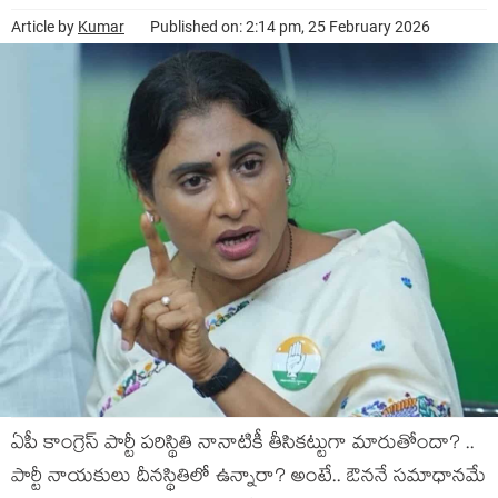
Article by
Kumar
Published on: 2:14 pm, 25 February 2026
ఏపీ కాంగ్రెస్ పార్టీ ప‌రిస్థితి నానాటికీ తీసిక‌ట్టుగా మారుతోందా? ..
పార్టీ నాయ‌కులు దీన‌స్థితిలో ఉన్నారా? అంటే.. ఔన‌నే స‌మాధాన‌మే