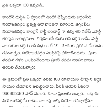
ప్ర‌తి ఒక్క‌రూ 100 ఇవ్వండి..
కాంగ్రెస్ దుస్థితి ఏ స్థాయిలో ఉందో చెప్పేందుకు జ‌గ్గంపేట
నియోజ‌క‌వ‌ర్గం ప్ర‌త్య‌క్ష ఉదాహ‌ర‌ణ‌గా మారింది. జ‌గ్గంపేట
నియోజ‌క‌వ‌ర్గం కాంగ్రెస్ పార్టీ ఇంచార్జ్ గా ఉన్న శివ గ‌ణేష్ ..పార్టీ
త‌ర‌ఫున కార్య‌క్ర‌మాలు నిర్వహించేందుకు త‌న దగ్గ‌ర కానీ.. పార్టీ
నాయ‌కుల ద‌గ్గ‌ర కానీ నిధులు లేవ‌ని బ‌హిరంగ ప్ర‌క‌ట‌న చేయ‌డం
గ‌మ‌నార్హం. నియోజ‌క‌వ‌ర్గం ప‌రిస్థితిపై పోరాడేందుకు.. ప్ర‌జ‌ల
త‌ర‌ఫున గ‌ళం వినిపించేందుకు ప్ర‌జ‌లే త‌న‌ను బ‌ల‌ప‌ర‌చాల‌ని
ఆయ‌న వేడుకున్నారు.
ఈ క్ర‌మంలో ప్ర‌తి ఒక్క‌రూ త‌న‌కు 100 రూపాయ‌ల చొప్పున ఆర్థిక
సాయం చేయాల‌ని అభ్య‌ర్థించారు. దీనికి ఆయ‌న ఏకంగా
996365589 ఫోన్ నెంబ‌రు కూడా ప్ర‌జ‌ల‌కు ఇచ్చారు. ఒక్క ఈ
నియోజ‌క‌వ‌ర్గ‌మే కాదు.. దాదాపు అన్ని నియోజ‌క‌వ‌ర్గాల్లోనూ