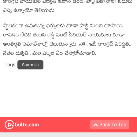
కాంగ్రెస్ నాయ‌కుల ప‌రిస్థితి ఇలానే ఉంది. పార్టీ ఖ‌జానాలో నిధులు
ఎన్ని ఉన్నాయో తెలియ‌దు.
స్థానికంగా అవుతున్న ఖ‌ర్చుల‌కు కూడా పార్టీ నుంచి రూపాయి
రావ‌డం లేద‌ని తుల‌సి రెడ్డి వంటి సీనియ‌ర్ నాయ‌కులు కూడా
అంత‌ర్గ‌త స‌మావేశాల్లో చెబుతున్నారు. సో.. ఇదీ కాంగ్రెస్ ప‌రిస్థితి..
నేత‌ల దుస్థితి.. మ‌రి ష‌ర్మిల ఏం చేస్తారోచూడాలి.
Tags
Sharmila
Back To Top