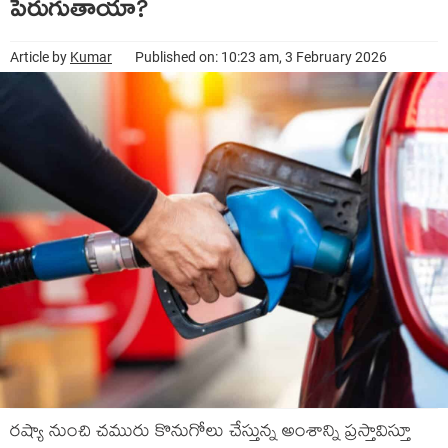
పెరుగుతాయా?
Article by
Kumar
Published on: 10:23 am, 3 February 2026
రష్యా నుంచి చమురు కొనుగోలు చేస్తున్న అంశాన్ని ప్రస్తావిస్తూ