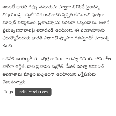
అయితే భారత్ రష్యా చమురును పూర్తిగా నిలిపివేస్తుందన్న
విషయంపై ఇప్పటివరకు అధికారిక స్పష్టత లేదు. ఇది పూర్తిగా
మార్కెట్ పరిస్థితులు, ప్రత్యామ్నాయ సరఫరా ఒప్పందాలు, అలాగే
ప్రభుత్వ విధానాలపై ఆధారపడి ఉంటుంది. ఈ పరిణామాలను
ఎదుర్కొనేందుకు భారత్ ఎలాంటి వ్యూహం రచిస్తుందో చూడాల్సి
ఉంది.
ఒకవేళ అంతర్జాతీయ ఒత్తిళ్ల కారణంగా రష్యా చమురు కొనుగోలు
భారీగా తగ్గితే, దాని ప్రభావం పెట్రోల్, డీజిల్ ధరల్లో కనిపించే
అవకాశాలు మాత్రం ఖచ్చితంగా ఉంటాయని విశ్లేషకులు
చెబుతున్నారు.
Tags
India Petrol Prices