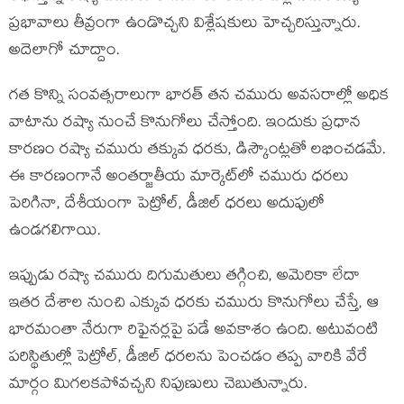
ప్రభావాలు తీవ్రంగా ఉండొచ్చని విశ్లేషకులు హెచ్చరిస్తున్నారు.
అదెలాగో చూద్దాం.
గత కొన్ని సంవత్సరాలుగా భారత్ తన చమురు అవసరాల్లో అధిక
వాటాను రష్యా నుంచే కొనుగోలు చేస్తోంది. ఇందుకు ప్రధాన
కారణం రష్యా చమురు తక్కువ ధరకు, డిస్కౌంట్లతో లభించడమే.
ఈ కారణంగానే అంతర్జాతీయ మార్కెట్‌లో చమురు ధరలు
పెరిగినా, దేశీయంగా పెట్రోల్, డీజిల్ ధరలు అదుపులో
ఉండగలిగాయి.
ఇప్పుడు రష్యా చమురు దిగుమతులు తగ్గించి, అమెరికా లేదా
ఇతర దేశాల నుంచి ఎక్కువ ధరకు చమురు కొనుగోలు చేస్తే, ఆ
భారమంతా నేరుగా రిఫైనర్లపై పడే అవకాశం ఉంది. అటువంటి
పరిస్థితుల్లో పెట్రోల్, డీజిల్ ధరలను పెంచడం తప్ప వారికి వేరే
మార్గం మిగలకపోవచ్చని నిపుణులు చెబుతున్నారు.