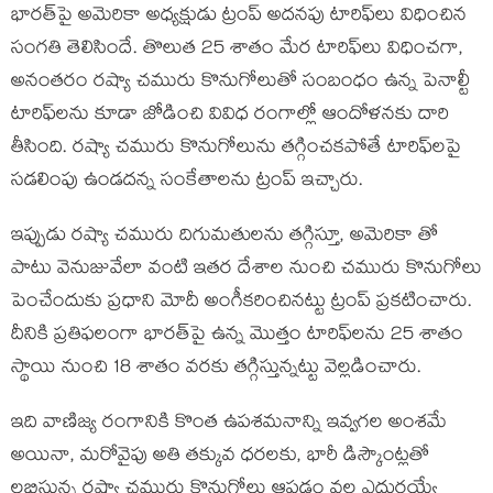
భారత్‌పై అమెరికా అధ్యక్షుడు ట్రంప్ అదనపు టారిఫ్‌లు విధించిన
సంగతి తెలిసిందే. తొలుత 25 శాతం మేర టారిఫ్‌లు విధించగా,
అనంతరం రష్యా చమురు కొనుగోలుతో సంబంధం ఉన్న పెనాల్టీ
టారిఫ్‌లను కూడా జోడించి వివిధ రంగాల్లో ఆందోళనకు దారి
తీసింది. రష్యా చమురు కొనుగోలును తగ్గించకపోతే టారిఫ్‌లపై
సడలింపు ఉండదన్న సంకేతాలను ట్రంప్ ఇచ్చారు.
ఇప్పుడు రష్యా చమురు దిగుమతులను తగ్గిస్తూ, అమెరికా తో
పాటు వెనుజువేలా వంటి ఇతర దేశాల నుంచి చమురు కొనుగోలు
పెంచేందుకు ప్రధాని మోదీ అంగీకరించినట్టు ట్రంప్ ప్రకటించారు.
దీనికి ప్రతిఫలంగా భారత్‌పై ఉన్న మొత్తం టారిఫ్‌లను 25 శాతం
స్థాయి నుంచి 18 శాతం వరకు తగ్గిస్తున్నట్టు వెల్లడించారు.
ఇది వాణిజ్య రంగానికి కొంత ఉపశమనాన్ని ఇవ్వగల అంశమే
అయినా, మరోవైపు అతి తక్కువ ధరలకు, భారీ డిస్కౌంట్లతో
లభిస్తున్న రష్యా చమురు కొనుగోలు ఆపడం వల్ల ఎదురయ్యే