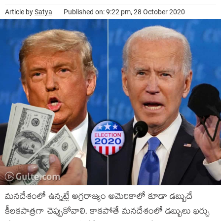
Article by
Satya
Published on: 9:22 pm, 28 October 2020
మనదేశంలో ఉన్నట్లే అగ్రరాజ్యం అమెరికాలో కూడా డబ్బుదే
కీలకపాత్రగా చెప్పుకోవాలి. కాకపోతే మనదేశంలో డబ్బులు ఖర్చు