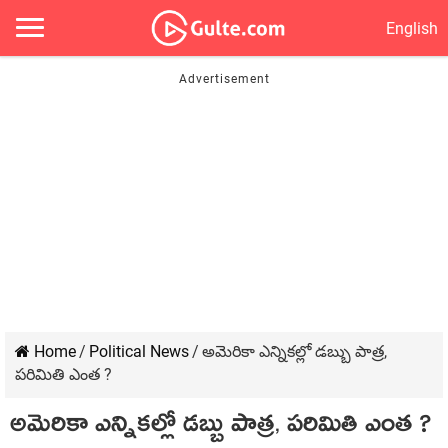
English
Home
/
Political News
/
అమెరికా ఎన్నికల్లో డబ్బు పాత్ర,
పరిమితి ఎంత ?
అమెరికా ఎన్నికల్లో డబ్బు పాత్ర, పరిమితి ఎంత ?