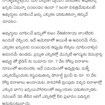
నోరెళ్ళబెట్టాల్సిందే. మరి ఎన్నికల వ్యయం పరిమితికి, అవుతున్న
ఖర్చకు ఏమన్నా సంబంధం ఉందా ? ఇంకా విచిత్రమేమిటంటే
అభ్యర్ధులు చూపించే ఖర్చు ఎన్నికల పరిమితికన్నా తక్కువే
చూపటం.
అభ్యర్ధులు చూపించే ఖర్చులో నిజం నేతిబీరకాయ లాంటిదని
ఇందుకే చెప్పింది. ఇదే అమెరికాలో అయితే ఆ అవసరమే లేదు.
ఎన్నికల ఖర్చులకు సంబంధించి తప్పుడు లెక్కలు చూపించాల్సిన
అవసరమే ఉండదు. ప్రస్తుత ఎన్నికల్లో మొన్నటి ఆగష్టుకు డెమక్రాట్ల
అభ్యర్ధి జో బైడెన్ కు సుమారు రూ. 7 వేల కోట్లు విరాళాల
రూపంలో అందిందట. ఇదే సమయంలో అధ్యక్షుడు, మళ్ళీ
ఎన్నికయ్యేందుకు కష్టపడుతున్న డొనాల్డ్ ట్రంప్ కు రూ. 10 వేల
కోట్ల విరాళాలు అందాయట. కాకపోతే ట్రంపుకు వచ్చిన విరాళాల్లో
ఎక్కువ భాగం ఖర్చయిపోవటంతో ఇబ్బందులు పడుతున్నాడట.
నవంబర్ 3వ తేదీన జరిగే ఎన్నికల్లో దీని ప్రభావం పడచ్చని
అనుకుంటున్నారు.