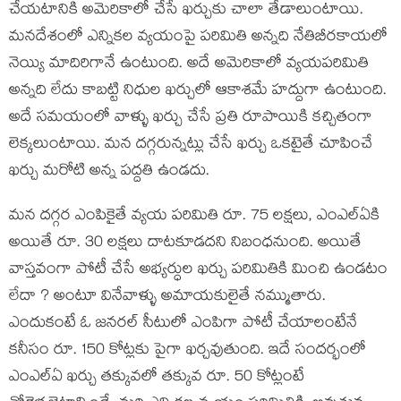
చేయటానికి అమెరికాలో చేసే ఖర్చుకు చాలా తేడాలుంటాయి.
మనదేశంలో ఎన్నికల వ్యయంపై పరిమితి అన్నది నేతిబీరకాయలో
నెయ్యి మాదిరిగానే ఉంటుంది. అదే అమెరికాలో వ్యయపరిమితి
అన్నది లేదు కాబట్టి నిధుల ఖర్చులో ఆకాశమే హద్దుగా ఉంటుంది.
అదే సమయంలో వాళ్ళు ఖర్చు చేసే ప్రతి రూపాయికి కచ్చితంగా
లెక్కలుంటాయి. మన దగ్గరున్నట్లు చేసే ఖర్చు ఒకటైతే చూపించే
ఖర్చు మరోటి అన్న పద్దతి ఉండదు.
మన దగ్గర ఎంపికైతే వ్యయ పరిమితి రూ. 75 లక్షలు, ఎంఎల్ఏకి
అయితే రూ. 30 లక్షలు దాటకూడదని నిబంధనుంది. అయితే
వాస్తవంగా పోటీ చేసే అభ్యర్ధుల ఖర్చు పరిమితికి మించి ఉండటం
లేదా ? అంటూ వినేవాళ్ళు అమాయకులైతే నమ్ముతారు.
ఎందుకంటే ఓ జనరల్ సీటులో ఎంపిగా పోటీ చేయాలంటేనే
కనీసం రూ. 150 కోట్లకు పైగా ఖర్చవుతుంది. ఇదే సందర్భంలో
ఎంఎల్ఏ ఖర్చు తక్కువలో తక్కువ రూ. 50 కోట్లంటే