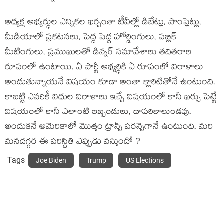
అధ్యక్ష అభ్యర్ధుల ఎన్నికల ఖర్చంతా టీవీల్లో డిబేట్లు, పాంప్లెట్లు,
మీడియాలో ప్రకటనలు, పెద్ద పెద్ద హోర్డింగులు, పబ్లిక్
మీటింగులు, ప్రముఖులతో డిన్నర్ సమావేశాలు తదితరాల
రూపంలో ఉంటాయి. ఏ పార్టీ అభ్యర్ధికి ఏ రూపంలో విరాళాలు
అందుతున్నాయనే విషయం కూడా అంతా క్లారిటితోనే ఉంటుంది.
కాబట్టి ఎవరికీ నిధుల విరాళాలు ఇచ్చే విషయంలో కానీ ఖర్చు పెట్టే
విషయంలో కానీ ఎలాంటి ఇబ్బందులు, దాపరికాలుండవు.
అందుకనే అమెరికాలో మొత్తం ట్రాన్స్ పరన్సెగానే ఉంటుంది. మరి
మనదగ్గర ఈ పరిస్ధితి ఎప్పుడు వస్తుందో ?
Tags
Joe Biden
Trump
US Elections