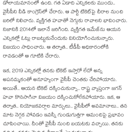
డోలాయ‌మానంలో ఉంది. గ‌త ఏడాది ఎన్నిక‌ల‌కు ముందు..
వైసీపీని వీడి కాంగ్రెస్‌లో చేరారు. ఆ పార్టీ టికెట్‌పై చీరాల నుంచి
బ‌రిలో నిలిచారు. వ్య‌క్తిగ‌త హ‌వాతో నెగ్గుకు రావాల‌ని భావించారు.
నిజానికి 2014లో ఇలానే జరిగింది. వ్య‌క్తిగ‌త ఇమేజ్‌ను ఆయ‌న
ఎన్నిక‌ల్లో ఓట్లు రాబ‌ట్టుకునేందుకు వినియోగించుకున్నారు.
విజ‌యం సాధించారు. ఆ త‌ర్వాత‌.. టీడీపీ అధికారంలోకి
రావ‌డంతో ఆ గూటికి చేరారు.
ఇక‌, 2019 ఎన్నిక‌ల్లో త‌న‌కు టికెట్ ఇస్తారో లేదో అన్న
అప‌న‌మ్మ‌కంతో అనూహ్యంగా వైసీపీ చెంత‌కు చేరిపోయారు.
అయితే.. ఆయ‌న టికెట్ ద‌క్కించుకున్నా.. రాష్ట్ర వ్యాప్తంగా జ‌గ‌న్
హ‌వా కొన‌సాగినా విజ‌యం ద‌క్కించుకోలేకపోయారు. ఇక‌, ఆ
త‌ర్వాత‌.. నియోజ‌క‌వ‌ర్గాల మార్పులు.. వైసీపీలో అవ‌మానాలు.. త‌న
మాట నెగ్గ‌క పోవ‌డం ఇవ‌న్నీ గుండుగుత్త‌గా ఆమంచిపై ప్ర‌భావం
చూపించాయి. దీంతో వైసీపీ నుంచి బ‌య‌ట‌కు వ‌చ్చాయి. త‌న‌కు