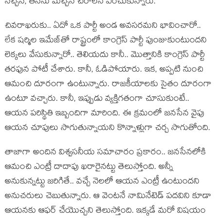
న‌చ్చిన, త‌న‌ను మెచ్చిన‌ చీరాల‌నే ఎంచుకున్నారు.
చివ‌రాఖ‌రుకు.. ఏదో ఒక పార్టీ అండ అవ‌స‌రమ‌ని భావించారో..
లేక ష‌ర్మిల ఇమేజ్‌తో రాష్ట్రంలో కాంగ్రెస్ పార్టీ పుంజుకుంటుంద‌ని
లెక్క‌లు వేసుకున్నారో.. తెలియ‌దు కానీ.. మొత్తానికి కాంగ్రెస్ పార్టీ
త‌ర‌ఫున పోటీ చేశారు. కానీ, ఓడిపోయారు. ఇక‌, అప్ప‌టి నుంచి
ఆమంచి దూరంగా ఉంటున్నారు. రాజ‌కీయాల‌కు సైతం దూరంగా
ఉంటూ వ‌చ్చారు. కానీ, ఇప్పుడు వ్య‌క్తిగ‌తంగా చూసుకుంటే..
ఆయ‌న ప‌రిస్థితి ఇబ్బందిగా మారింది. ఈ క్ర‌మంలో జ‌న‌సేన వైపు
ఆయ‌న చూపులు సాగుతున్నాయ‌ని కొన్నాళ్లుగా చ‌ర్చ సాగుతోంది.
తాజాగా అందిన విశ్వ‌స‌నీయ స‌మాచారం ప్ర‌కారం.. జ‌న‌సేన‌లోకి
ఆమంచి ఎంట్రీ దాదాపు ఖ‌రారైన‌ట్టు తెలుస్తోంది. అన్నీ
అనుకున్న‌ట్టు జ‌రిగితే.. వ‌చ్చే నెల‌లో ఆయ‌న ఎంట్రీ ఉంటుంద‌ని
అనుచరులు చెబుతున్నారు. ఆ వెంట‌నే నామినేటెడ్ ప‌ద‌విని కూడా
ఆయ‌న‌కు ఆఫ‌ర్ చేయొచ్చ‌ని తెలుస్తోంది. ఇక్క‌డే మ‌రో విష‌యం