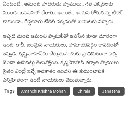
ఏంటంటే.. ఆమంచి సోద‌రుడు స్వాములు.. గ‌త ఎన్నిక‌ల‌కు
ముందు జ‌న‌సేన‌లో చేరారు. అయితే.. ఆయ‌న కోరుకున్న టికెట్
కాకుండా.. గిద్ద‌లూరు టికెట్ ద‌క్క‌డంతో బ‌య‌ట‌కు వ‌చ్చారు.
అప్ప‌టి నుంచి ఆమంచి ఫ్యామిలీతో జ‌న‌సేన కూడా దూరంగా
ఉంది. కానీ, బ‌ల‌మైన నాయ‌కులు, సామాజికవ‌ర్గం కావ‌డంతో
ఇప్పుడు కృష్ణ‌మోహ‌న్‌ను చేర్చుకునేందుకు ప్రాధ‌మికంగా ప‌చ్చ
జెండా ఊపిన‌ట్టు తెలుస్తోంది. కృష్ణ‌మోహ‌న్ త‌ర్వాత స్వాములు
సైతం ఎంట్రీ ఇచ్చే అవ‌కాశం ఉంద‌ని ఈ కుటుంబానికి
స‌న్నిహితంగా ఉండే నాయ‌కులు చెబుతున్నారు.
Tags
Amanchi Krishna Mohan
Chirala
Janasena