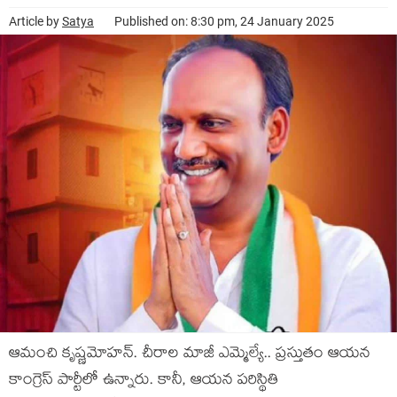
Article by
Satya
Published on: 8:30 pm, 24 January 2025
ఆమంచి కృష్ణ‌మోహ‌న్‌. చీరాల మాజీ ఎమ్మెల్యే.. ప్ర‌స్తుతం ఆయ‌న
కాంగ్రెస్ పార్టీలో ఉన్నారు. కానీ, ఆయన ప‌రిస్థితి