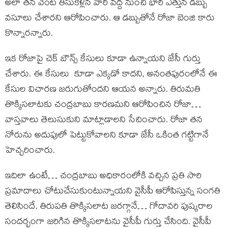
అలా తన వెంట తీసుకెళ్లిన వారి వద్ద నుంచి భారీ ఎత్తున డబ్బు
వసూలు చేశారని ఆరోపించారు. ఆ డబ్బుతోనే రోజా బెంజి కారు
కొన్నారన్నారు.
ఇక రోజాపై చెక్ బౌన్స్ కేసులు కూడా ఉన్నాయని జేసీ గుర్తు
చేశారు. ఈ కేసులు కూడా ఎక్కడో కాదని, అనంతపురంలోనే ఈ
కేసుల విచారణ జరుగుతోందని ఆయన అన్నారు. తిరుమతి
తొక్కిసలాటకు చంద్రబాబు కారణమని ఆరోపించిన రోజా…
వాస్తవాలు తెలుసుకుని మాట్లాడాలని సేచించారు. రోజా తన
నోరును అదుపులో పెట్టుకోవాలని కూడా జేసీ ఒకింత గట్టిగానే
హెచ్చరించారు.
ఇదిలా ఉంటే… చంద్రబాబు అధికారంలోకి వచ్చిన ప్రతి సారి
ప్రమాదాలు చోటుచేసుకుంటున్నాయని వైసీపీ ఆరోపిస్తున్న సంగతి
తెలిసిందే. తిరుపతి తొక్కిసలాట జరగ్గానే… గోదావరి పుష్కరాల
సందర్భంగా జరిగిన తొక్కిసలాటను వైసీపీ గుర్తు చేసింది. వైసీపీ