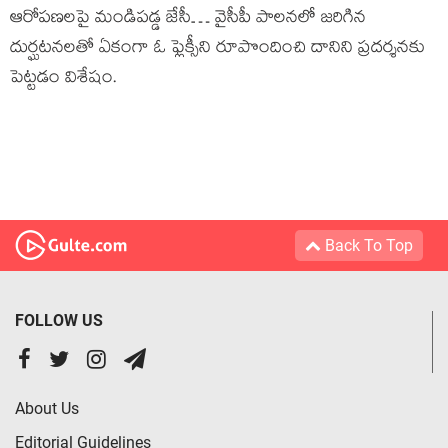
ఆరోపణలపై మండిపడ్డ జేసీ… వైసీపీ పాలనలో జరిగిన
దుర్ఘటనలతో ఏకంగా ఓ ఫ్లెక్సీని రూపొందించి దానిని ప్రదర్శనకు
పెట్టడం విశేషం.
Back To Top
FOLLOW US
About Us
Editorial Guidelines