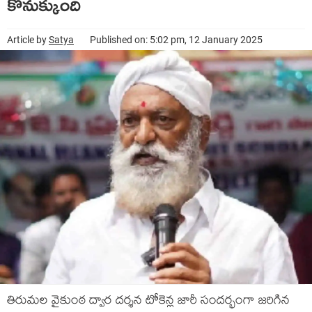
కొనుక్కుంది
Article by
Satya
Published on: 5:02 pm, 12 January 2025
తిరుమల వైకుంఠ ద్వార దర్శన టోకెన్ల జారీ సందర్భంగా జరిగిన