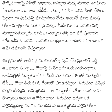
తొక్కిసలాటపై ఏపీలో అధికార, విపక్షాల మధ్య మాటల తూటాలు
పేలుతున్నాయి. అటు టీడీపీ, ఇటు వైసీపీకి చెందిన కీలక నేతలు
పెద్దగా ఈ ఘటనపై మాట్లాడటం లేదు. అయితే మాజీ మంత్రి
రోజా మాత్రం ఈ ఘటనపై నిత్యం మీడియా ముందుకు వచ్చి
మాట్లాడుతున్నారు. కూటమి సర్కారు తప్పిదం వల్లే ప్రమాదం
చోటుచేసుకుందని, ఇందుకు చంద్రబాబు బాధ్యత వహించాలని
ఆమె డిమాండ్ చేస్తున్నారు.
ఈ క్రమంలో తాడిపత్రి మునిసిపల్ చైర్మన్ జేసీ ప్రభాకర్ రెడ్డి
ఆదివారం తీరిగ్గా… రోజాపై ఓ రేంజిలో విరుచుకుపడ్డారు.
తాడిపత్రిలో ఏర్పాటు చేసిన మీడియా సమావేశంలో మాట్లాడిన
జేసీ… రోజా తీరును ఓ రేంజిలో ఎండగట్టారు. తిరుమల ప్రత్యేక
దర్శన టికెట్లను అమ్ముకుని… ఆ డబ్బుతోనే రోజా బెంజి కారు
కొన్నారని ఆయన ఆరోపించారు. తిరుమల దర్శనానికి
వెళ్లినప్పుడల్లా వందల మందిని వెంటబెట్టుకుని వెళ్లిన రోజా…