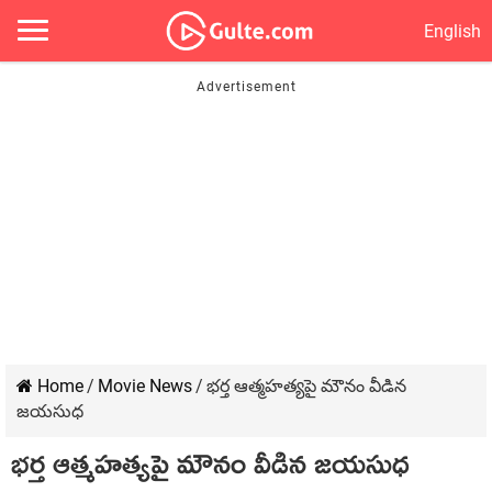
English
Home
/
Movie News
/
భ‌ర్త ఆత్మ‌హ‌త్య‌పై మౌనం వీడిన
జ‌య‌సుధ‌
భ‌ర్త ఆత్మ‌హ‌త్య‌పై మౌనం వీడిన జ‌య‌సుధ‌