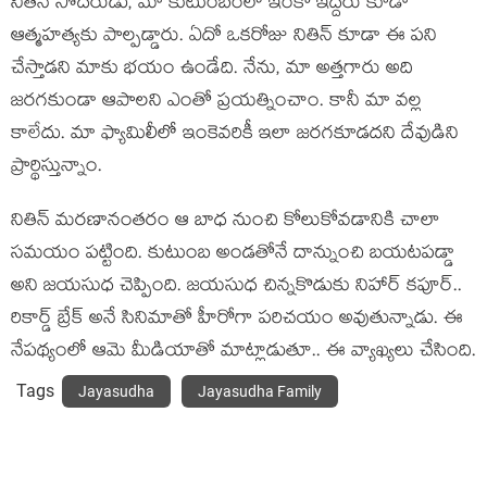
నితిన్ సోద‌రుడు, మా కుటుంబంలో ఇంకో ఇద్ద‌రు కూడా
ఆత్మ‌హ‌త్య‌కు పాల్ప‌డ్డారు. ఏదో ఒక‌రోజు నితిన్ కూడా ఈ ప‌ని
చేస్తాడ‌ని మాకు భ‌యం ఉండేది. నేను, మా అత్త‌గారు అది
జ‌ర‌గ‌కుండా ఆపాల‌ని ఎంతో ప్ర‌య‌త్నించాం. కానీ మా వల్ల
కాలేదు. మా ఫ్యామిలీలో ఇంకెవ‌రికీ ఇలా జ‌ర‌గ‌కూడ‌ద‌ని దేవుడిని
ప్రార్థిస్తున్నాం.
నితిన్ మ‌ర‌ణానంత‌రం ఆ బాధ నుంచి కోలుకోవ‌డానికి చాలా
స‌మ‌యం ప‌ట్టింది. కుటుంబ అండ‌తోనే దాన్నుంచి బ‌య‌ట‌ప‌డ్డా
అని జ‌య‌సుధ చెప్పింది. జ‌యసుధ చిన్న‌కొడుకు నిహార్ క‌పూర్..
రికార్డ్ బ్రేక్ అనే సినిమాతో హీరోగా ప‌రిచ‌యం అవుతున్నాడు. ఈ
నేప‌థ్యంలో ఆమె మీడియాతో మాట్లాడుతూ.. ఈ వ్యాఖ్య‌లు చేసింది.
Tags
Jayasudha
Jayasudha Family