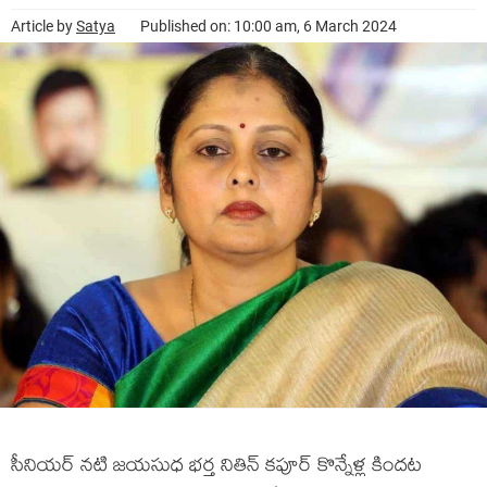
Article by
Satya
Published on: 10:00 am, 6 March 2024
సీనియ‌ర్ న‌టి జ‌య‌సుధ భ‌ర్త నితిన్ క‌పూర్ కొన్నేళ్ల కింద‌ట