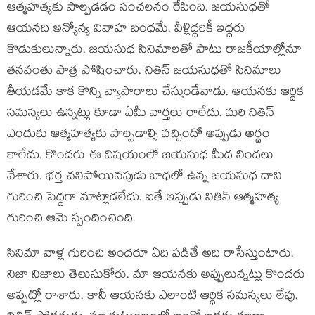
ఆత్మ‌హ‌త్య‌కు పాల్ప‌డ‌డం సంచ‌ల‌నం రేపింది. జ‌య‌సుధ‌తో
ఆయ‌న‌ది అన్యోన్య వివాహ బంధమే. వీళ్లిద్ద‌రికీ ఇద్ద‌రు
కొడుకులున్నారు. జ‌య‌సుధ సినిమాల‌తో పాటు రాజ‌కీయాల్లోనూ
త‌న‌వంతు పాత్ర పోషించారు. నితిన్ జ‌య‌సుధ‌తో సినిమాలు
తీయ‌డ‌మే కాక కొన్ని వ్యాపారాలు చేస్తుండేవాడు. ఆయ‌న‌కు ఆర్థిక
స‌మ‌స్య‌లు ఉన్న‌ట్లు కూడా ఏమీ వార్త‌లు రాలేదు. మ‌రి నితిన్
ఎందుకు ఆత్మ‌హ‌త్య‌కు పాల్ప‌డాల్సి వ‌చ్చిందో అప్పుడు అర్థం
కాలేదు. కొంద‌రు ఈ విష‌యంలో జ‌య‌సుధ మీద నింద‌లు
వేశారు. భ‌ర్త చ‌నిపోయిన‌పుడు బాధ‌లో ఉన్న‌ జ‌య‌సుధ దాని
గురించి పెద్ద‌గా మాట్లాడ‌లేదు. ఐతే ఇప్పుడు నితిన్ ఆత్మ‌హ‌త్య
గురించి ఆమె స్పందించింది.
సినిమా వాళ్ల గురించి అంద‌రూ ఏది ప‌డితే అది రాసేస్తుంటారు.
నిజా నిజాలు తెలుసుకోరు. మా ఆయ‌న‌కు అప్పులున్నట్లు కొంద‌రు
అప్ప‌ట్లో రాశారు. కానీ ఆయ‌న‌కు ఎలాంటి ఆర్థిక స‌మ‌స్య‌లు లేవు.