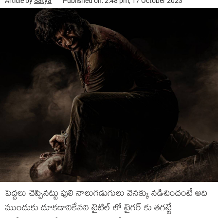
Article by
Satya
Published on: 2:48 pm, 17 October 2023
పెద్దలు చెప్పినట్టు పులి నాలుగడుగులు వెనక్కు నడిచిందంటే అది
ముందుకు దూకడానికేనని టైటిల్ లో టైగర్ కు తగట్టే