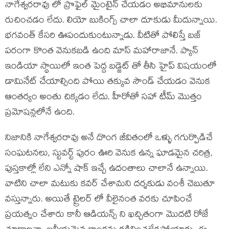
నాగేశ్వరరావు లో ప్రొఫైల్ మైంటైన్ చేయడం అభిమానులకు
రుచించడం లేదు. లియో బుకింగ్స్ చాలా దూకుడు మీదున్నాయి.
భగవంత్ కేసరి ఊపందుకుంటున్నాడు. వీటితో పోలిస్తే బజ్
పరంగా కొంత వెనుకబడి ఉంది మాస్ మహారాజానే. ప్యాన్
ఇండియా స్థాయిలో ఇంత పెద్ద బడ్జెట్ తో తీసి హైప్ విషయంలో
డామినేట్ చేయాల్సింది పోయి తక్కువ సౌండ్ చేయడం వెనుక
ఆంతర్యం అంతు చిక్కడం లేదు. హీరోతో సహా టీమ్ మొత్తం
ప్రమోషన్లలోనే ఉంది.
నిజానికి నాగేశ్వరరావు అనే దొంగ జీవితంలో ఒళ్ళు గగుర్పొడిచే
సంఘటనలు, స్టువర్ట్ పురం ఊరి వెనుక ఉన్న ఘాడమైన చరిత్ర,
పుస్తకాల్లో లేని ఎన్నో షాక్ ఇచ్చే ఉదంతాలు చాలానే ఉన్నాయి.
వాటిని చాలా మటుకు కవర్ చేశామని దర్శకుడు వంశీ చెబుతూ
వస్తున్నారు. అయితే ట్రైలర్ లో వీలైనంత వరకు చూపించే
ప్రయత్నం చేశారు కానీ ఆడియన్స్ ని ఖచ్చితంగా మొదటి రోజే