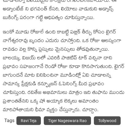
చూడాలన్నా బలీయమైన కాంక్షను రగిలించలేకపోయారు. ఈ
అడ్వాంటేజ్ ని భగవంత్ కేసరి, లియోలు వాడుకుని అడ్వాన్స్
బుకింగ్స్ పరంగా గట్టి ఆధిపత్యం చూపిస్తున్నాయి.
ఇంకో మూడు రోజులే ఉంది కాబట్టి పబ్లిక్ తీర్పు కోసం టైగర్
నాగేశ్వరరావు బృందం ఎదురు చూస్తోంది. ఒక రోజు ఆలస్యంగా
రావడం వల్ల కొన్ని ప్లస్సులు మైనస్సులు తోడవుతున్నాయి.
బాలయ్య, విజయ్ లలో ఎవరికి పాజిటివ్ టాక్ వచ్చినా దాని
ప్రభావం సహజంగానే రెండో రోజు కూడా కొనసాగుతుంది. టైగర్
బాగుందనే మాట వినిపించినా మూడింట్లో ఏవి చూడాలన్న
సామాన్య ప్రేక్షకుడి కన్ఫ్యూజన్ ఓపెనింగ్స్ మీద ప్రభావం
చూపిస్తుంది. రవితేజ అభిమానులు మాత్రం ఇది తుఫాను ముందు
ప్రశాంతతేనని ఒక్క షో అయ్యాక లెక్కలు అమాంతం
మారిపోతాయని ధీమా వ్యక్తం చేస్తున్నారు. చూద్దాం.
Tags
Ravi Teja
Tiger Nageswara Rao
Tollywood