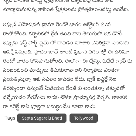
స్పేస్ దొరికితే హిట్టు ఫ్లాపు సంగతి పక్కనపెట్టి టికెట్ కొని
చూద్దామనుకున్న కాసింత ప్రేక్షకులను ప్రోత్సహించినట్టు ఉండేది.
ఇప్పుడీ ఎమోషనల్ డ్రామా రెండో భాగం అక్టోబర్ 27న
రాబోతోంది. కర్ణాటకలో క్రేజ్ ఉంది కానీ తెలుగులో ఇక డౌటే.
ఇప్పుడు ఫస్ట్ పార్ట్ ప్రైమ్ లో రావడం చూశాక ఎవరికైనా ఎందుకు
ఆసక్తి వస్తుంది. హైదరాబాద్ లాంటి ప్రధాన నగరాల్లో ఈ సినిమా
రెండో వారం కొనసాగుతోంది. ఈలోగా ఈ ట్విస్టు. ఓటిటి గ్యాప్ కు
సంబంధించి మార్పులు తీసుకురావాలని నిర్మాతలు ఎంతగా
ప్రయత్నిస్తున్నా అవి సఫలం కావడం లేదు. బ్లాక్ బస్టర్లే నెల
తిరక్కుండా వస్తుంటే మీడియం రేంజ్ వి అంతకన్నా తక్కువలో
వచ్చేయడం నేరమేమి కాదని చోటా ప్రొడ్యూసర్ల వెర్షన్. లాజికల్
గా కరెక్టే కానీ పూర్తిగా సమర్ధించేది కూడా కాదు.
Tags
Sapta Sagaralu Dhati
Tollywood