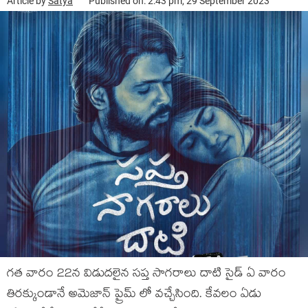
Article by
Satya
Published on: 2:43 pm, 29 September 2023
గత వారం 22న విడుదలైన సప్త సాగరాలు దాటి సైడ్ ఏ వారం
తిరక్కుండానే అమెజాన్ ప్రైమ్ లో వచ్చేసింది. కేవలం ఏడు