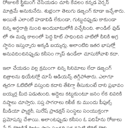
రోజులకే స్ట్రీమింగ్ చేసేయడం చూసి కేవలం కన్నడ వెర్షన్
మాత్రమే అనుకునేరు. శుభ్రంగా తెలుగు డబ్బింగ్ కూడా ఇచ్చేశారు.
అయితే ఎలాంటి హడావిడి లేకుండా, గుట్టుచప్పుడు కాకుండా
నిన్న అర్ధరాత్రి నుంచి అందుబాటులోకి వచ్చేసింది. శాండిల్ వుడ్
లో ఈ మధ్య కాలంలో పెద్ద హిట్ సాధించిన వాటిలో దీనికి అగ్ర
స్థానం ఇస్తున్నారు అక్కడి బయ్యర్లు. అలాంటిది ఇతర భాషల్లో
అనువదించినప్పుడు కనీసం గ్యాప్ ఉండేలా చూసుకోవాలి కదా.
ఇలా చేయడం వల్ల క్రమంగా చిన్న సినిమాలు లేదా డబ్బింగ్
చిత్రాలను థియేటర్లో చూసే ఆడియన్స్ తగ్గిపోతారు. ఎలాగూ
త్వరగా ఓటిటిలో వస్తుంది కదాని తేలిగ్గా తీసుకుంటే దాని ప్రభావం
బయ్యర్ల మీద పడుతుంది. అద్దెలు కట్టుకుంటూ జనం లేక చివరికి
నష్టాలు చూస్తారు. సప్త సాగరాలు రిలీజ్ కు ముందు పీపుల్స్
మీడియా ఫ్యాక్టరీ, సురేష్ ప్రొడక్షన్ సంస్థలు సంయుక్తంగా
ప్రమోషన్లు చేశాయి. అలాంటప్పుడు కనీసం ఓ పదిహేను రోజులు