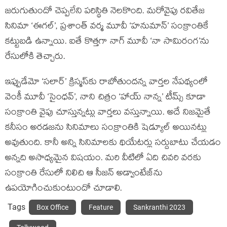
జరుగుతుందో చెప్పలేని పరిస్థితి నెలకొంది. మరోవైపు రవితేజ
సినిమా ‘ఈగల్’, ప్రశాంత్ వర్మ మూవీ ‘హనుమాన్’ సంక్రాంతికే
కట్టుబడి ఉన్నాయి. ఐతే కొత్తగా నాగ్ మూవీ ‘నా సామిరంగ’ను
రేసులోకి తెచ్చారు.
ఇప్పుడేమో ‘సలార్’ క్రిస్మస్‌కు రాబోతుందన్న వార్తల నేపథ్యంలో
వెంకీ మూవీ ‘సైంధవ్’, నాని చిత్రం ‘హాయ్ నాన్న’ టీమ్స్ కూడా
సంక్రాంతి వైపు చూస్తున్నట్లు వార్తలు వస్తున్నాయి. అదే నిజమైతే
కనీసం అరడజను సినిమాలు సంక్రాంతికి షెడ్యూల్ అయినట్లు
అవుతుంది. కానీ అన్ని సినిమాలకు థియేటర్లు సర్దుబాటు చేయడం
అన్నది అసాధ్యమైన విషయం. మరి వీటిలో ఏది చివరి వరకు
సంక్రాంతి రేసులో నిలిచి ఆ సీజన్ అడ్వాంటేజ్‌ను
ఉపయోగించుకుంటుందో చూడాలి.
Tags
Box Office
Feature
Sankranthi 2023