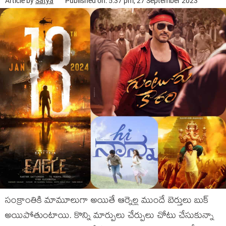
Article by
Satya
Published on: 5:37 pm, 27 September 2023
సంక్రాంతికి మామూలుగా అయితే ఆర్నెల్ల ముందే బెర్తులు బుక్
అయిపోతుంటాయి. కొన్ని మార్పులు చేర్పులు చోటు చేసుకున్నా