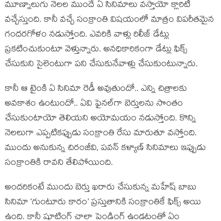
మూణ్నాలుగు నెలల ముందే ఏ సినిమాలు వస్తాయో క్లారిటీ
వచ్చేస్తుంది. కానీ వచ్చే సంక్రాంతి విషయంలో మాత్రం విపరీతమైన
గందరగోళం నడుస్తోంది. ఎవరికి వాళ్లు రిలీజ్ డేట్లు
ప్రకటించుకుంటూ వెళ్తున్నారు. అనధికారికంగా డేట్లు ఫిక్స్
చేసుకుని సైలెంటుగా పని చేసుకునేవాళ్లు చేసుకుంటున్నారు.
కానీ ఆ టైంకి ఏ సినిమా రెడీ అవుతుందో.. ఎన్ని చిత్రాలకు
అవకాశం ఉంటుందో.. ఏవి ఫైనల్‌గా బెర్తులను సొంతం
చేసుకుంటాయో తెలియని అయోమయం నడుస్తోంది. కొన్ని
నెలలుగా ఎప్పటికప్పుడు సంక్రాంతి రేసు మారుతూ వస్తోంది.
ముందు అనుకున్న చిరంజీవి, పవన్ కళ్యాణ్ సినిమాలు ఇప్పుడు
సంక్రాంతికి రావని తేలిపోయింది.
అందరికంటే ముందు బెర్తు ఖరారు చేసుకున్న మహేష్ బాబు
సినిమా ‘గుంటూరు కారం’ ప్రస్తుతానికి సంక్రాంతికే ఫిక్స్ అయి
ఉంది. కానీ షూటింగ్ చాలా పెండింగ్ ఉండటంతో ఏం