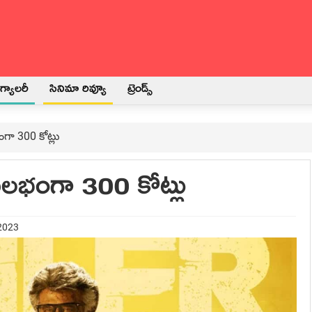
్యాలరీ
సినిమా రివ్యూ
ట్రెండ్స్
గా 300 కోట్లు
ులభంగా 300 కోట్లు
 2023