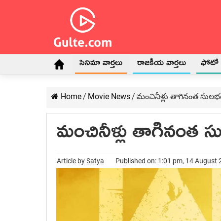
సినిమా వార్తలు
రాజకీయ వార్తలు
ఫోటో గ
Home
/
Movie News
/
మంచినీళ్లు తాగినంత సులభం
మంచినీళ్లు తాగినంత స
Article by
Satya
Published on: 1:01 pm, 14 August