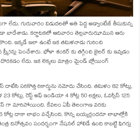
 లేదు. గురువారం విడుదలతో అతి పెద్ద అడ్వాంటేజ్ తీసుకున్న
పెడా బాదేశాడు. కర్ణాటకలో ఆదివారం తెల్లవారుఝామున ఆరు
 నెలకొంది. ఇక్కడే ఇలా ఉంటే ఇక తమిళనాడు గురించి
్క్రీన్లు పెంచేశారు. భోళా శంకర్ కు తగ్గించి జైలర్ కు ఇవ్వడం
గా దొరకడం లేదు. ఇక లెక్కలు మాత్రం మైండ్ బ్లోయింగ్
్రాస్ దాటేసి సరికొత్త రికార్డును నమోదు చేసింది. తమిళం 82 కోట్లు,
రళ 23 కోట్లు, రెస్ట్ అఫ్ ఇండియా 4 కోట్ల 50 లక్షలు, ఓవర్సీస్ 125
డ్రెస్ గా మారిపోయింది. కేవలం ఏపీ తెలంగాణ వరకు
డీ 6 కోట్ల దాకా లాభం వచ్చేసింది. కొన్న బయ్యర్లందరూ లాభాల్లోకి
తంత్ర దినోత్సవం సందర్భంగా నేషనల్ హాలిడే ఉంది కాబట్టి ఫిగర్లు