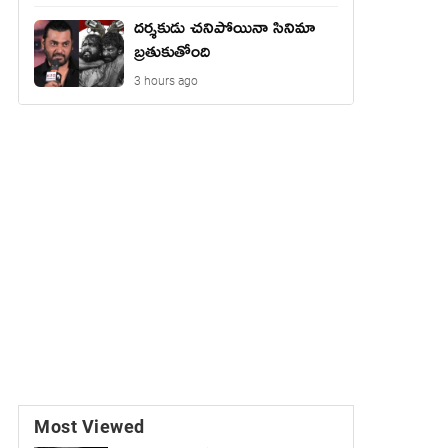
దర్శకుడు చనిపోయినా సినిమా
బ్రతుకుతోంది
3 hours ago
Most Viewed