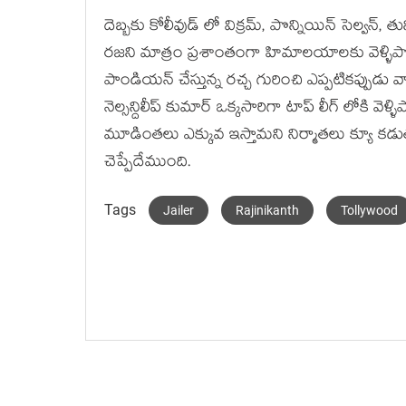
దెబ్బకు కోలీవుడ్ లో విక్రమ్, పొన్నియిన్ సెల్వన్, 
రజని మాత్రం ప్రశాంతంగా హిమాలయాలకు వెళ్ళిపో
పాండియన్ చేస్తున్న రచ్చ గురించి ఎప్పటికప్పుడు వా
నెల్సన్దిలీప్ కుమార్ ఒక్కసారిగా టాప్ లీగ్ లోకి వ
మూడింతలు ఎక్కువ ఇస్తామని నిర్మాతలు క్యూ కడుతు
చెప్పేదేముంది.
Tags
Jailer
Rajinikanth
Tollywood