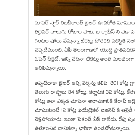
సూపర్ స్టార్ రజనీకాంత్ జైలర్ ఊచకోత మాములుగా
తలైవర్ నాలుగు రోజుల పాటు బాక్సాఫీస్ ని ఎడా
గంటల షోలు వేస్తున్నా టికెట్లు దొరకని పరిస్థితి
చెప్పదేముంది. ఏపీ తెలంగాణలో యుద్ధ ప్రాతిపదికన స
ఓపెన్ సీక్రెట్. ఇన్ని చేసినా టికెట్లు అంత సులభం
అనిపిస్తున్నాయి.
ఇప్పటిదాకా జైలర్ అన్ని వెర్షన్లు కలిపి 301 కోట్ల గ
తెలుగు రాష్ట్రాలు 34 కోట్లు, కర్ణాటక 32 కోట్లు, కే
కోట్లు ఇలా ఎక్కడ చూసినా అరాచకానికి కేరాఫ్ అ
చూసుకుంటే 12 కోట్ల థియేట్రికల్ బిజినెస్ కి ఆల్రె
వెళ్లిపోయారు. ఇంకా సెకండ్ వీక్ రాలేదు. రేపు స్వ
ఊహించిన దానికన్నా భారీగా ఉండబోతున్నాయి.