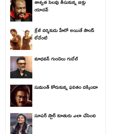
శాశ్వత సెలవు తీసుకున్న బిక్షు
యాదవ్
క్రేజీ దర్శకుడు హీరో అయితే సౌండ్
లేదేంటి
మాధ‌వ‌న్ గుండెలు గుబేల్‌
సుమంత్ కోరుకున్న ఫలితం దక్కిందా
సూపర్ స్టార్ కూతురు ఎలా చేసింది