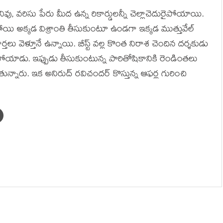
తునివు, వరిసు పేరు మీద ఉన్న రికార్డులన్నీ చెల్లాచెదురైపోయాయి.
యి అక్కడ విశ్రాంతి తీసుకుంటూ ఉండగా ఇక్కడ ముత్తువేల్
ర్తలు వెళ్తూనే ఉన్నాయి. బీస్ట్ వల్ల కొంత నిరాశ చెందిన దర్శకుడు
ెళ్ళిపోయాడు. ఇప్పుడు తీసుకుంటున్న పారితోషికానికి రెండింతలు
న్నారు. ఇక అనిరుద్ రవిచందర్ కొస్తున్న ఆఫర్ల గురించి