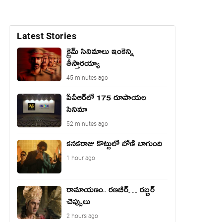
Latest Stories
క్రైమ్ సినిమాలు ఇంకెన్ని
తీస్తారయ్యా
45 minutes ago
పీవీఆర్‌లో 175 రూపాయల
సినిమా
52 minutes ago
కనకరాజు కొట్టులో బోణీ బాగుంది
1 hour ago
రామాయ‌ణం.. ర‌ణ‌బీర్… ర‌బ్బ‌ర్
చెప్పులు
2 hours ago