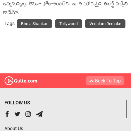
ఉన్న‌దున్న‌ట్లు తీసినా భోళాశంక‌ర్‌కు ఇంత ఘోర‌మైన రిజ‌ల్ట్ వ‌చ్చేది
కాదేమో.
Tags
Bhola Shankar
Tollywood
Vedalam Remake
Back To Top
FOLLOW US
About Us