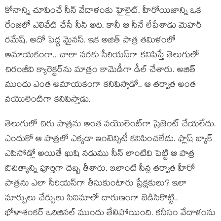
కోనాన్ని చూపించే సీన్ వేదాళంకు హైలైట్. హీరోయిజాన్ని ఒక
రేంజిలో ఎలివేట్ చేసే సీన్ అది. కానీ ఆ సీనే లేపేశాడు మెహ‌ర్
ర‌మేష్‌. అదో పెద్ద మైన‌స్. ఇక అజిత్ పాత్ర త‌మిళంలో
అమాయ‌కంగా.. చాలా వ‌ర‌కు సీరియ‌స్‌గా క‌నిపిస్తే తెలుగులో
చిరంజీవి క్యారెక్ట‌ర్‌ను మాత్రం కామెడీగా డీల్ చేశారు. అజిత్
ముందు ఎంత అమాయ‌కంగా క‌నిపిస్తాడో.. ఆ త‌ర్వాత అంత
వ‌యొలెంట్‌గా క‌నిపిస్తాడు.
తెలుగులో చిరు పాత్ర‌ను అంత వ‌యొలెంట్‌గా ప్రెజెంట్ చేయ‌లేదు.
ఎందుకో ఆ పాత్ర‌లో ఎక్క‌డా ఇంటెన్సిటీ క‌నిపించ‌లేదు. ఫ్లాష్ బ్యాక్
ఎపిసోడ్లో అయితే ఖుషి న‌డుము సీన్ లాంటివి పెట్టి ఆ పాత్ర
ఔచిత్యాన్ని పూర్తిగా దెబ్బ తీశారు. ఇలాంటి సీన్ల‌ త‌ర్వాత హీరో
పాత్ర‌ను ఎలా సీరియ‌స్‌గా తీసుకుంటారు ప్రేక్ష‌కులు? ఇలా
మార్పులు చేర్పులు సినిమాలో దారుణంగా బెడిసికొట్టి..
భోళాశంక‌ర్ ఒరిజిన‌ల్ ముందు తేలిపోయింది. క‌నీసం వేదాళంను