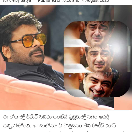
Article by
Satya
Published on: 6:26 am, 14 August 2023
ఈ రోజుల్లో రీమేక్ సినిమాలంటేనే ప్రేక్ష‌కుల్లో స‌గం ఆస‌క్తి
చ‌చ్చిపోతోంది. అందులోనూ ఏ కొత్త‌ద‌నం లేని రొటీన్ మాస్