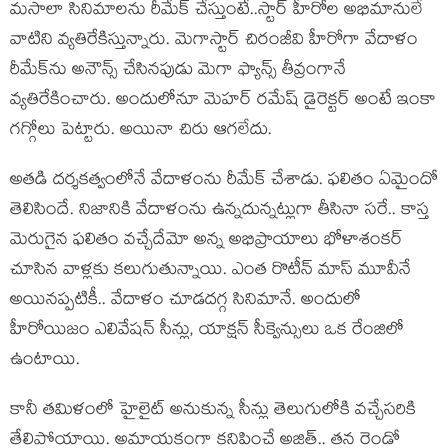
మ‌సాలా సినిమాల‌ను రీమేక్ చేస్తుంటే..స్టార్ హీరోల అభిమానులే
వాటిని వ్య‌తిరేకిస్తున్నారు. మెగాస్టార్ చిరంజీవి హీరోగా వేదాళం
రీమేక్‌ను అనౌన్స్ చేసిన‌పుడు మెగా ఫ్యాన్స్ తీవ్రంగానే
వ్య‌తిరేకించారు. అందులోనూ మెహ‌ర్ ర‌మేష్ డైరెక్ట‌ర్ అంటే ఇంకా
గ‌గ్గోలు పెట్టారు. అయినా చిరు ఆగ‌లేదు.
అత‌డి ద‌ర్శ‌క‌త్వంలోనే వేదాళంను రీమేక్ చేశాడు. ఫ‌లితం ఏమైందో
తెలిసిందే. నిజానికి వేదాళంను ఉన్న‌దున్న‌ట్లుగా తీసినా స‌రే.. కాస్త
మెరుగైన ఫ‌లితం వ‌చ్చేదేమో అన్న అభిప్రాయాలు భోళాశంక‌ర్
చూసిన వాళ్ల‌కు క‌లుగుతున్నాయి. ఎంత రొటీన్ మాస్ మూవీనే
అయిన‌ప్ప‌టికీ.. వేదాళం చూడ‌ద‌గ్గ సినిమానే. అందులో
హీరోయిజం ఎలివేష‌న్ సీన్లు, యాక్ష‌న్ సీక్వెన్సులు ఒక రేంజిలో
ఉంటాయి.
కానీ త‌మిళంలో హైలైట్ అనుకున్న సీన్లు తెలుగులోకి వ‌చ్చేస‌రికి
తేలిపోయాయి. అమాయ‌కంగా క‌నిపించే అజిత్.. త‌న రెండో