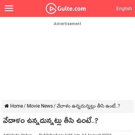
English
Home
/
Movie News
/
వేదాళం ఉన్న‌దున్న‌ట్లు తీసి ఉంటే..?
వేదాళం ఉన్న‌దున్న‌ట్లు తీసి ఉంటే..?