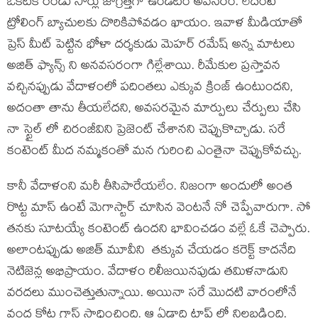
ఒకటికి రెండు సార్లు జాగ్రత్తగా ఉండటం అవసరం. లేదంటే
ట్రోలింగ్ బ్యాచులకు దొరికిపోవడం ఖాయం. ఇవాళ మీడియాతో
ప్రెస్ మీట్ పెట్టిన భోళా దర్శకుడు మెహర్ రమేష్ అన్న మాటలు
అజిత్ ఫ్యాన్స్ ని అనవసరంగా గిల్లేశాయి. రీమేకుల ప్రస్తావన
వచ్చినప్పుడు వేదాళంలో పదింతలు ఎక్కువ క్రింజ్ ఉంటుందని,
అదంతా తాను తీయలేదని, అవసరమైన మార్పులు చేర్పులు చేసి
నా స్టైల్ లో చిరంజీవిని ప్రెజెంట్ చేశానని చెప్పుకొచ్చాడు. సరే
కంటెంట్ మీద నమ్మకంతో మన గురించి ఎంతైనా చెప్పుకోవచ్చు.
కానీ వేదాళంని మరీ తీసిపారేయలేం. నిజంగా అందులో అంత
రొట్ట మాస్ ఉంటే మెగాస్టార్ చూసిన వెంటనే నో చెప్పేవారుగా. సో
తనకు సూటయ్యే కంటెంట్ ఉందని భావించడం వల్లే ఓకే చెప్పారు.
అలాంటప్పుడు అజిత్ మూవీని తక్కువ చేయడం కరెక్ట్ కాదనేది
నెటిజెన్ల అభిప్రాయం. వేదాళం రిలీజయినపుడు తమిళనాడుని
వరదలు ముంచెత్తుతున్నాయి. అయినా సరే మొదటి వారంలోనే
వంద కోట్ల గ్రాస్ సాధించింది. ఆ ఏడాది టాప్ లో నిలబడింది.