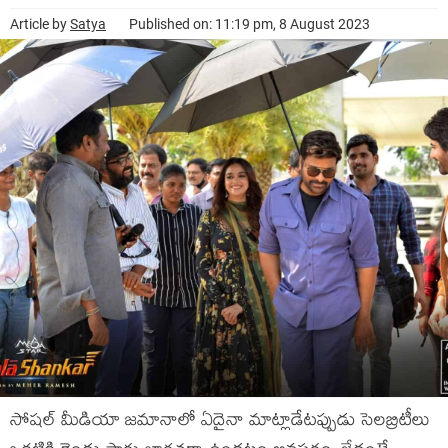
Article by
Satya
Published on: 11:19 pm, 8 August 2023
సోషల్ మీడియా జమానాలో ఏదైనా మాట్లాడేటప్పుడు సెలబ్రిటీలు