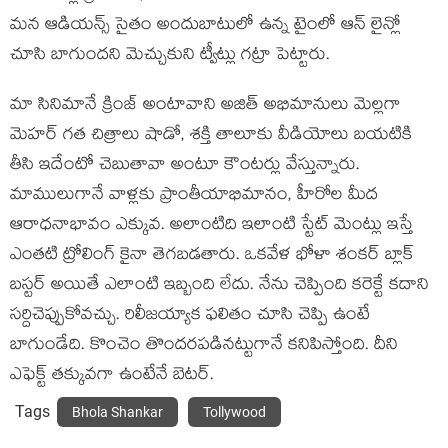
మన ఆడియన్స్ సైతం అందుబాటులో ఉన్న టైంలో ఆన్ లైన్లో
చూసి బాగుందని మెచ్చుకుని ట్వీట్లు గట్రా పెట్టారు.
మా సినిమానే క్రింజ్ అంటావాని అజిత్ అభిమానులు మెల్లగా
మెహర్ గత చిత్రాలు షాడో, శక్తి తాలూకు వీడియోలు బయటికి
తీసి ఇదేంటో చెబుతావా అంటూ కౌంటర్లు వేస్తున్నారు.
మాములుగానే వాళ్లకు ప్రాంతీయాభిమానం, హీరోల మీద
ఆరాధనాభావం ఎక్కువ. అలాంటిది ఇలాంటి స్టేట్ మెంట్లు ఇస్తే
ఎంతటి ట్రోలింగ్ కైనా తెగబడతారు. ఒకవేళ భోళా శంకర్ బ్లాక్
బస్టర్ అయితే ఎలాంటి ఇబ్బంది లేదు. నేను చెప్పింది కరెక్టే కదాని
సర్దిచెప్పుకోవచ్చు. రిలీజయ్యాక ఫలితం చూసి చెప్పి ఉంటే
బాగుండేది. కొంచెం తొందరపడినట్టుగానే కనిపిస్తోంది. దీని
ఎఫెక్ట్ తక్కువగా ఉంటేనే బెటర్.
Tags
Bhola Shankar
Tollywood