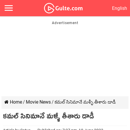
English
Home
/
Movie News
/
కమల్ సినిమానే మళ్ళీ తీశారు డాడీ
కమల్ సినిమానే మళ్ళీ తీశారు డాడీ