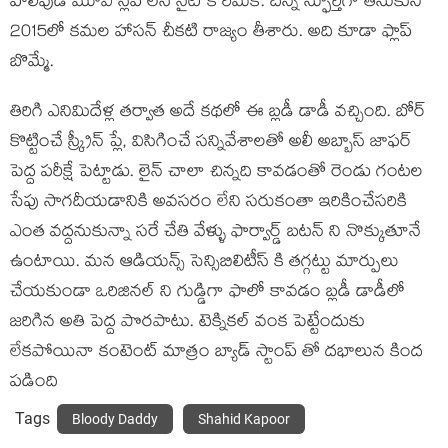
హాలీవుడ్ మూవీ స్లీప్ లెస్ నైట్ కి రీమేక్. దీన్ని స్ఫూర్తిగా తీసుకుని
2015లో కమల హాసన్ చీకటి రాజ్యం తీశారు. అది కూడా ఫ్లాప్
బొమ్మే.
తిరిగి ఎనిమిదేళ్ల తర్వాత అదే కథలో ఈ బ్లడీ డాడీ వచ్చింది. బోర్
కొట్టించే స్క్రీన్ ప్లే, విసిగించే సన్నివేశాలతో అలీ అబ్బాస్ జాఫర్
పెద్ద పరీక్షే పెట్టాడు. లైన్ చాలా చిన్నది కావడంతో రెండు గంటల
సేపు సాగదీయడానికి అవసరం లేని సరుకంతా ఇరికించేసరికి
ఎంత వద్దనుకున్నా సరే చేతి వేళ్ళు ఫార్వార్డ్ బటన్ ని నొక్కుతూనే
ఉంటాయి. మన ఆడియన్స్ సెన్సిబిలిటీస్ కి తగ్గట్టు మార్పులు
చేయకుండా ఒరిజినల్ ని గుడ్డిగా ఫాలో కావడం బ్లడీ డాడీలో
జరిగిన అతి పెద్ద పొరపాటు. టెక్నికల్ వంక పెట్టేందుకు
లేకపోయినా కంటెంట్ మాత్రం బ్యాడ్ స్టాంప్ తో దభాలున కింద
పడింది
Tags
Bloody Daddy
Shahid Kapoor