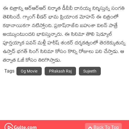
ఈ చిత్రాన్ని ఆర్ఆర్ఆర్ నిర్మాత డీవీవీ దాన‌య్య నిర్మిస్తున్న సంగ‌తి
తెలిసిందే. గ్యాంగ్ లీడ‌ర్ భామ ప్రియాంక మోహ‌న్ ఈ చిత్రంలో
క‌థానాయిక‌గా న‌టిస్తోంది. ప్ర‌కాష్‌రాజ్‌ది బ‌హుశా విలన్ పాత్రే
అయ్యుంటుంద‌ని భావిస్తున్నారు. ఈ సినిమా తొలి షెడ్యూల్
పూర్త‌య్యాక ప‌వ‌న్ మ‌ళ్లీ హ‌రీష్ శంక‌ర్ ద‌ర్శ‌క‌త్వంలో తెర‌కెక్కుతున్న
ఉస్తాద్ భ‌గ‌త్ సింగ్ సినిమా కోసం కొన్ని రోజులు ప‌ని చేస్తాడు. ఆ
త‌ర్వాత ఓజీ కోసం తిరిగొస్తాడు.
Tags
Og Movie
PRakash Raj
Sujeeth
Back To Top