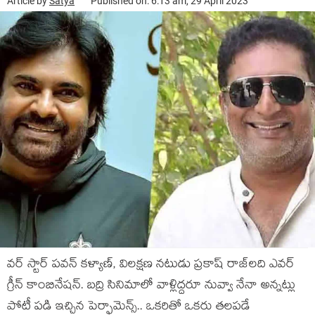
Article by
Satya
Published on: 6:13 am, 29 April 2023
వ‌ర్ స్టార్ ప‌వ‌న్ క‌ళ్యాణ్‌, విల‌క్ష‌ణ న‌టుడు ప్ర‌కాష్ రాజ్‌ల‌ది ఎవ‌ర్
గ్రీన్ కాంబినేష‌న్. బ‌ద్రి సినిమాలో వాళ్లిద్ద‌రూ నువ్వా నేనా అన్న‌ట్లు
పోటీ ప‌డి ఇచ్చిన పెర్ఫామెన్స్.. ఒక‌రితో ఒక‌రు త‌ల‌ప‌డే