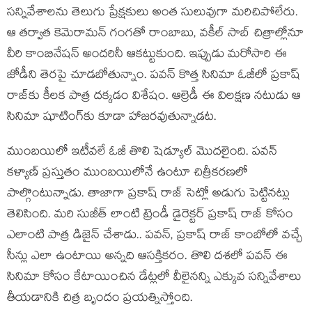
స‌న్నివేశాల‌ను తెలుగు ప్రేక్ష‌కులు అంత సులువుగా మ‌రిచిపోలేరు.
ఆ త‌ర్వాత కెమెరామ‌న్ గంగ‌తో రాంబాబు, వ‌కీల్ సాబ్ చిత్రాల్లోనూ
వీరి కాంబినేష‌న్ అంద‌రినీ ఆక‌ట్టుకుంది. ఇప్పుడు మ‌రోసారి ఈ
జోడీని తెర‌పై చూడ‌బోతున్నాం. ప‌వ‌న్ కొత్త సినిమా ఓజీలో ప్ర‌కాష్
రాజ్‌కు కీల‌క పాత్ర ద‌క్క‌డం విశేషం. ఆల్రెడీ ఈ విల‌క్ష‌ణ న‌టుడు ఆ
సినిమా షూటింగ్‌కు కూడా హాజ‌ర‌వుతున్నాడ‌ట‌.
ముంబ‌యిలో ఇటీవ‌లే ఓజీ తొలి షెడ్యూల్ మొద‌లైంది. ప‌వ‌న్
క‌ళ్యాణ్ ప్ర‌స్తుతం ముంబ‌యిలోనే ఉంటూ చిత్రీక‌ర‌ణ‌లో
పాల్గొంటున్నాడు. తాజాగా ప్ర‌కాష్ రాజ్ సెట్లో అడుగు పెట్టిన‌ట్లు
తెలిసింది. మ‌రి సుజీత్ లాంటి ట్రెండీ డైరెక్ట‌ర్ ప్ర‌కాష్ రాజ్ కోసం
ఎలాంటి పాత్ర డిజైన్ చేశాడు.. ప‌వ‌న్‌, ప్ర‌కాష్ రాజ్ కాంబోలో వ‌చ్చే
సీన్లు ఎలా ఉంటాయి అన్న‌ది ఆస‌క్తిక‌రం. తొలి ద‌శ‌లో ప‌వ‌న్ ఈ
సినిమా కోసం కేటాయించిన డేట్ల‌లో వీలైన‌న్ని ఎక్కువ స‌న్నివేశాలు
తీయ‌డానికి చిత్ర బృందం ప్ర‌య‌త్నిస్తోంది.