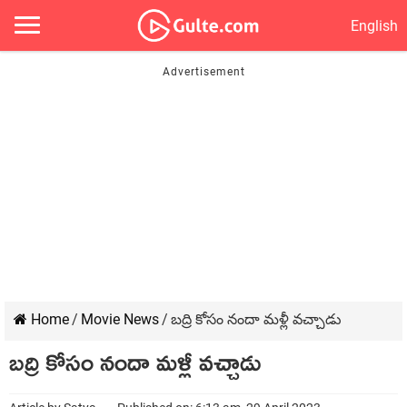
English
Home
/
Movie News
/
బ‌ద్రి కోసం నందా మళ్లీ వచ్చాడు
బ‌ద్రి కోసం నందా మళ్లీ వచ్చాడు