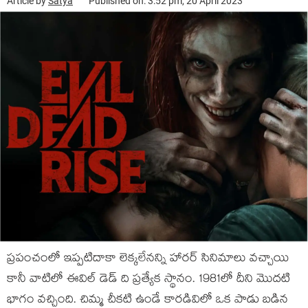
Article by
Satya
Published on: 3:52 pm, 20 April 2023
ప్రపంచంలో ఇప్పటిదాకా లెక్కలేనన్ని హారర్ సినిమాలు వచ్చాయి
కానీ వాటిలో ఈవిల్ డెడ్ ది ప్రత్యేక స్థానం. 1981లో దీని మొదటి
భాగం వచ్చింది. చిమ్మ చీకటి ఉండే కారడివిలో ఒక పాడు బడిన