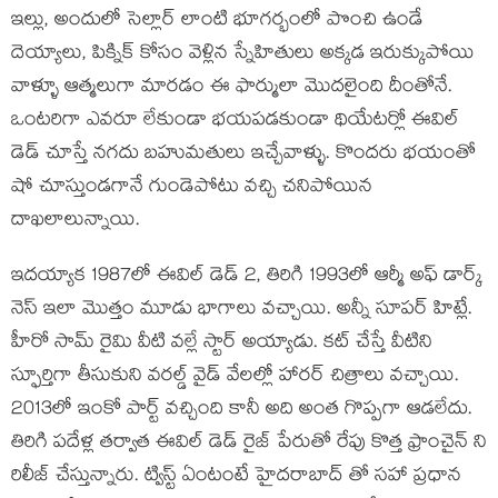
ఇల్లు, అందులో సెల్లార్ లాంటి భూగర్భంలో పొంచి ఉండే
దెయ్యాలు, పిక్నిక్ కోసం వెళ్లిన స్నేహితులు అక్కడ ఇరుక్కుపోయి
వాళ్ళూ ఆత్మలుగా మారడం ఈ ఫార్ములా మొదలైంది దీంతోనే.
ఒంటరిగా ఎవరూ లేకుండా భయపడకుండా థియేటర్లో ఈవిల్
డెడ్ చూస్తే నగదు బహుమతులు ఇచ్చేవాళ్ళు. కొందరు భయంతో
షో చూస్తుండగానే గుండెపోటు వచ్చి చనిపోయిన
దాఖలాలున్నాయి.
ఇదయ్యాక 1987లో ఈవిల్ డెడ్ 2, తిరిగి 1993లో ఆర్మీ అఫ్ డార్క్
నెస్ ఇలా మొత్తం మూడు భాగాలు వచ్చాయి. అన్నీ సూపర్ హిట్లే.
హీరో సామ్ రైమి వీటి వల్లే స్టార్ అయ్యాడు. కట్ చేస్తే వీటిని
స్ఫూర్తిగా తీసుకుని వరల్డ్ వైడ్ వేలల్లో హారర్ చిత్రాలు వచ్చాయి.
2013లో ఇంకో పార్ట్ వచ్చింది కానీ అది అంత గొప్పగా ఆడలేదు.
తిరిగి పదేళ్ల తర్వాత ఈవిల్ డెడ్ రైజ్ పేరుతో రేపు కొత్త ఫ్రాంచైన్ ని
రిలీజ్ చేస్తున్నారు. ట్విస్ట్ ఏంటంటే హైదరాబాద్ తో సహా ప్రధాన