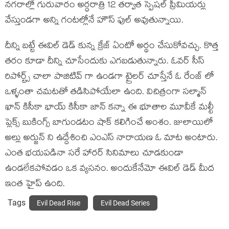
నగరాల్లో గురువారం అర్ధరాత్రి 12 తర్వాత స్పెషల్ ప్రీమియర్లు
వేస్తుండగా అన్ని గంటల్లోనే హౌస్ ఫుల్ అవుతున్నాయి.
దీన్ని బట్టే ఈవిల్ డెడ్ కున్న క్రేజ్ ఏంటో అర్థం చేసుకోవచ్చు. కొత్త
తరం కూడా దీన్ని చూసేందుకు ఎగబడుతున్నారు. ఓవర్ సీస్
రిపోర్ట్స్ చాలా పాజిటివ్ గా ఉండగా ట్రైలర్ చూస్తేనే ఓ రేంజ్ లో
ఒళ్ళంతా చమటతో తడిసిపోయేలా ఉంది. విచిత్రంగా సల్మాన్
ఖాన్ కిసీకా భాయ్ కిసీకా జాన్ కన్నా ఈ భూతాల మూవీకే మల్టీ
ప్లెక్స్ బుకింగ్స్ బాగుండటం షాక్ కలిగించే అంశం. జులాయిలో
అల్లు అర్జున్ ని ఉద్దేశించి ఎంఎస్ నారాయణ ఓ మాట అంటారు.
ఎంత భయపడినా సరే హారర్ సినిమాలు చూడకుండా
ఉండలేకపోవడం ఒక వ్యసనం. అందుకేనేమో ఈవిల్ డెడ్ మీద
ఇంత హైప్ ఉంది.
Tags
Evil Dead Rise
Evil Dead Series