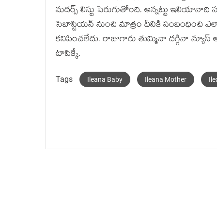
మదర్స్ లిస్టు పెరుగుతోంది. అన్నట్టు ఇలియానాది 
సెబాస్టియన్ నుంచి మాత్రం దీనికి సంబంధించి ఎలాం
కనిపించలేదు. రాజుగారు తుమ్మినా దగ్గినా న్యూస్ 
టాపిక్కే.
Tags
Ileana Baby
Ileana Mother
Il