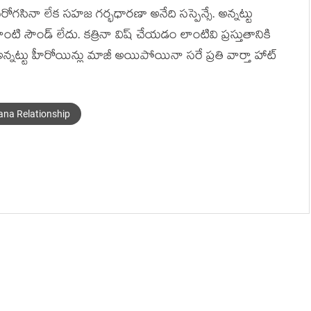
సరోగసినా లేక సహజ గర్భధారణా అనేది సస్పెన్సే. అన్నట్టు
టి సౌండ్ లేదు. కత్రినా విష్ చేయడం లాంటివి ప్రస్తుతానికి
అన్నట్టు హీరోయిన్లు మాజీ అయిపోయినా సరే ప్రతి వార్తా హాట్
eana Relationship