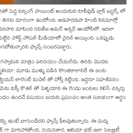
ెద్ద టర్నింగ్ పాయింట్ అందుకుని టాలీవుడ్ బ్లాక్ బస్టర్స్ లో
 తెరకు దూరంగా ఉంటోంది. అడపాదడపా హిందీ సినిమాల్లో
రిసారి చూసింది రవితేజ అమర్ అక్బర్ ఆంటోనీలో. ఇదిలా
పెట్టిన పోస్ట్ సోషల్ మీడియాలో వైరల్ అయ్యింది. ఒకప్పుడు
గబోతున్నారని ఫ్యాన్స్ సంబరపడ్డారు.
భాగస్వామిని మాత్రం పరిచయం చేయలేదు. తనకు మొదట
స్ట్రేలియా. మూడు ముళ్ళు పడిన కొంతకాలానికే ఈ జంట
్టియన్ లారెంట్ మిచెల్ తో దోస్తీ కట్టింది. ఇద్దరూ సహజీవనం
ెకు విక్కీ కౌశల్ తో పెళ్ళయాక ఈ రెండు జంటలు కలిసే చక్కర్లు
ఇంత బంధం ఉందనే విషయం బయట ప్రపంచం అంత సులభంగా అర్థం
ప్పి ఉంటే బాగుండేదని ఫ్యాన్స్ ఫీలవుతున్నారు. ఈ మధ్య
పిక్ గా మారిపోతోంది. నయనతార, అలియా భట్ ఇలా సెలబ్రిటీ