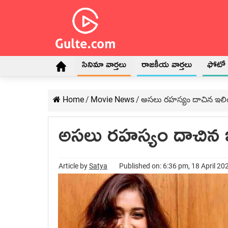
సినిమా వార్తలు
రాజకీయ వార్తలు
ఫోటో గ
Home
/
Movie News
/
అసలు రహస్యం దాచిన ఇల
అసలు రహస్యం దాచిన
Article by
Satya
Published on: 6:36 pm, 18 April 20