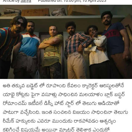
Article by
Satya
Published on: 10:00 pm, 10 April 2023
అతి తక్కువ బడ్జెట్ లో రూపొంది కేవలం క్యారెక్టర్ ఆరిస్టులతోనే
యాభై కోట్లకు పైగా వసూళ్లు సాధించిన మలయాళం బ్లాక్ బస్టర్
రోమాంచమ్ ఇటీవలే డిస్నీ హాట్ స్టార్ లో తెలుగు ఆడియోతో
పాటుగా వచ్చేసింది. ఇంత సంచలన విజయం సాధించినా తెలుగు
రీమేక్ హక్కులకు ఎవరూ ముందుకు రాకపోవడం ఆశ్చర్యం
కలిగించే విషయమే అయినా మ్యాటర్ తెలిశాక ఎందుకో