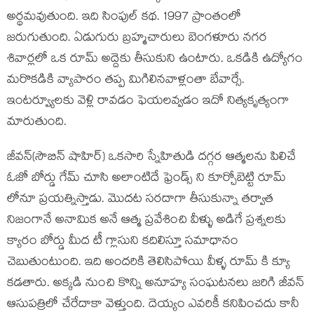
అర్థమవుతుంది. ఇది సింపుల్ కథ. 1997 ప్రాంతంలో
జరుగుతుంది. ఏడుగురు బ్రహ్మచారులు బెంగళూరు నగర
శివార్లలో ఒక రూమ్ అద్దెకు తీసుకుని ఉంటారు. ఒకడికి ఉద్యోగం
మరొకడికి వ్యాపారం తప్ప మిగిలినవాళ్లంతా బేవార్సే.
ఇంటర్వ్యూలకు వెళ్లి రావడం ఫెయలవ్వడం ఇదో నిత్యకృత్యంగా
మారుతుంది.
జీవన్(సౌబిన్ షాహిర్) ఒకసారి స్నేహితుడి దగ్గర ఆత్మలను పిలిచే
ఓజో బోర్డు గేమ్ చూసి అలాంటిదే ఫ్రెండ్స్ ని కూర్చోబెట్టి రూమ్
లోనూ ప్రయత్నిస్తాడు. మొదట సరదాగా తీసుకున్నా తర్వాత
నిజంగానే అనామిక అనే ఆత్మ ప్రవేశించి వీళ్ళు అడిగే ప్రశ్నలకు
క్యారం బోర్డు మీద టీ గ్లాసుని కదిలిస్తూ సమాధానం
చెబుతుంటుంది. ఇది అందరికి తెలిసిపోయి వీళ్ళ రూమ్ కి క్యూ
కడతారు. అక్కడి నుంచి కొన్ని అనూహ్య సంఘటనలు జరిగి జీవన్
ఆసుపత్రిలో చేరేదాకా వెళ్తుంది. దెయ్యం ఎవరికీ కనిపించదు కానీ