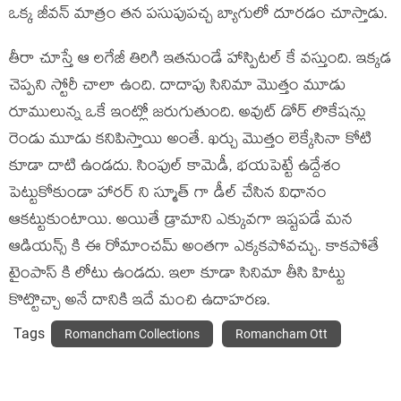
ఒక్క జీవన్ మాత్రం తన పసుపుపచ్చ బ్యాగులో దూరడం చూస్తాడు.
తీరా చూస్తే ఆ లగేజీ తిరిగి ఇతనుండే హాస్పిటల్ కే వస్తుంది. ఇక్కడ
చెప్పని స్టోరీ చాలా ఉంది. దాదాపు సినిమా మొత్తం మూడు
రూములున్న ఒకే ఇంట్లో జరుగుతుంది. అవుట్ డోర్ లొకేషన్లు
రెండు మూడు కనిపిస్తాయి అంతే. ఖర్చు మొత్తం లెక్కేసినా కోటి
కూడా దాటి ఉండదు. సింపుల్ కామెడీ, భయపెట్టే ఉద్దేశం
పెట్టుకోకుండా హారర్ ని స్మూత్ గా డీల్ చేసిన విధానం
ఆకట్టుకుంటాయి. అయితే డ్రామాని ఎక్కువగా ఇష్టపడే మన
ఆడియన్స్ కి ఈ రోమాంచమ్ అంతగా ఎక్కకపోవచ్చు. కాకపోతే
టైంపాస్ కి లోటు ఉండదు. ఇలా కూడా సినిమా తీసి హిట్టు
కొట్టొచ్చా అనే దానికి ఇదే మంచి ఉదాహరణ.
Tags
Romancham Collections
Romancham Ott