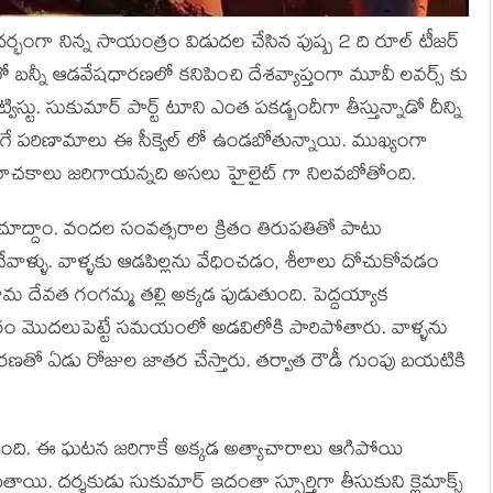
సందర్భంగా నిన్న సాయంత్రం విడుదల చేసిన పుష్ప 2 ది రూల్ టీజర్
ీతిలో బన్నీ ఆడవేషధారణలో కనిపించి దేశవ్యాప్తంగా మూవీ లవర్స్ కు
టు. సుకుమార్ పార్ట్ టూని ఎంత పకడ్బందీగా తీస్తున్నాడో దీన్ని
జరిగే పరిణామాలు ఈ సీక్వెల్ లో ఉండబోతున్నాయి. ముఖ్యంగా
అరాచకాలు జరిగాయన్నది అసలు హైలైట్ గా నిలవబోతోంది.
ా చూద్దాం. వందల సంవత్సరాల క్రితం తిరుపతితో పాటు
చేవాళ్ళు. వాళ్ళకు ఆడపిల్లను వేధించడం, శీలాలు దోచుకోవడం
్రామ దేవత గంగమ్మ తల్లి అక్కడ పుడుతుంది. పెద్దయ్యాక
హారం మొదలుపెట్టే సమయంలో అడవిలోకి పారిపోతారు. వాళ్ళను
ారణతో ఏడు రోజుల జాతర చేస్తారు. తర్వాత రౌడీ గుంపు బయటికి
ంది. ఈ ఘటన జరిగాకే అక్కడ అత్యాచారాలు ఆగిపోయి
ాయి. దర్శకుడు సుకుమార్ ఇదంతా స్ఫూర్తిగా తీసుకుని క్లైమాక్స్