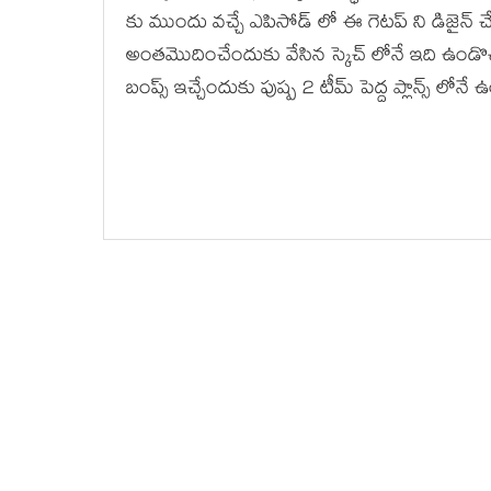
కు ముందు వచ్చే ఎపిసోడ్ లో ఈ గెటప్ ని డిజైన్ చేయించ
అంతమొదించేందుకు వేసిన స్కెచ్ లోనే ఇది ఉండొచ్చ
బంప్స్ ఇచ్చేందుకు పుష్ప 2 టీమ్ పెద్ద ప్లాన్స్ లో