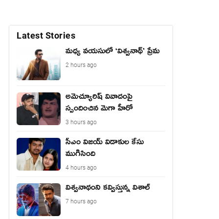
Latest Stories
మధ్య వయసులో ‘విశ్వనాథ్’ ప్రేమ
2 hours ago
అమెచ్యూరిష్ వివాదంపై
స్పందించిన మెగా హీరో
3 hours ago
సీఎం విజయ్ విడాకుల కేసు
ముగిసింది
4 hours ago
విశ్వనాథంని కవ్విస్తున్న విశాల్
7 hours ago