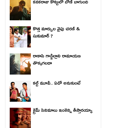
కనకరాజు కొట్టులో బోణీ బాగుంది
కొత్త మార్పుల వైపు చరణ్ &
సుకుమార్ ?
రాకాసి గాడ్జిల్లాని రామాయణ
తొక్కగలదా
కల్ట్ మూవీ... ఏదో అనుకుంటే
క్రైమ్ సినిమాలు ఇంకెన్ని తీస్తారయ్యా