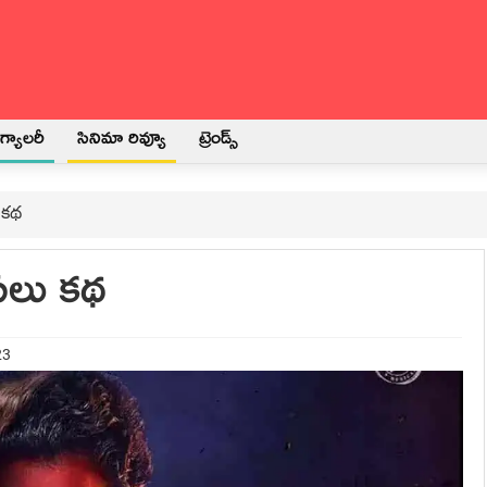
్యాలరీ
సినిమా రివ్యూ
ట్రెండ్స్
 కథ
సలు కథ
23