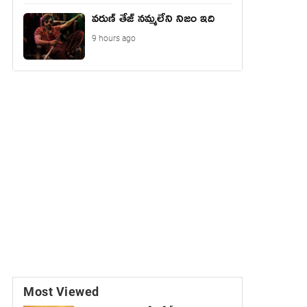
వరుణ్ తేజ్ నమ్మలేని నిజం ఇది
9 hours ago
Most Viewed