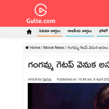
సినిమా వార్తలు
రాజకీయ వార్తలు
ఫోటో గ
Home
/
Movie News
/
గంగమ్మ గెటప్ వెనుక అసలు
గంగమ్మ గెటప్ వెనుక అ
Article by
Satya
Published on: 10:48 am, 8 April 20