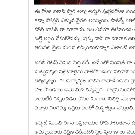
ఈ రోజు ఐకాన్ స్టార్ అల్లు అర్జున్ పుట్టినరోజు 
కన్నా పోస్టర్ ఎక్కువ వైరల్ అయ్యింది. షాకిచ్చే ర
హాట్ టాపిక్ గా మారాడు. ఇది ఎవరూ ఊహించని ట్విస్
బట్టి అర్థం చేసుకోవచ్చు. పుష్ప డాన్ గా మారాక 
తిరుపతి జైలు నుంచి తప్పించుకున్నాక ఎలాంటి 
అసలీ గెటప్ వెనుక పెద్ద కథే. అదేంటో సింపుల్ గ
చుట్టుపక్కల పల్లెటూళ్లను పాలెగోండులు పరిపాలిం
నిత్యకృత్యం. ఈ దుర్మార్గుల బారిన కాపాడేందుకు గ
పాలెగొండులు ఆమె మీద కన్నేస్తారు. రాక్షస సం
బయటికి రప్పించడం కోసం మగాళ్లు విచిత్ర వేషధ
వచ్చాక గంగమ్మ ఉగ్రరూపంతో దుష్టశిక్షణ చేస్తుంది.
అప్పటి నుంచి ఈ సాంప్రదాయం కొనసాగుతూనే ఉ
అమ్మాయిలకు రక్షణ దక్కిందని స్థల పురాణాలు చెబుత