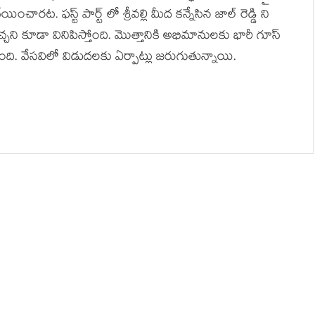
ారట. ఫస్ట్ పార్ట్ లో శ్రీవల్లి మీద కన్నేసిన జాల్ రెడ్డి ని
ని కూడా వినిపిస్తోంది. మొత్తానికి అభిమానులకు భారీ గూస్
నే ఉంది. వేసవిలో విడుదలకు ఏర్పాట్లు జరుగుతున్నాయి.