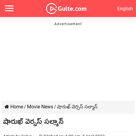
English
Home
/
Movie News
/
షారుఖ్ వెర్స‌స్ స‌ల్మాన్
షారుఖ్ వెర్స‌స్ స‌ల్మాన్