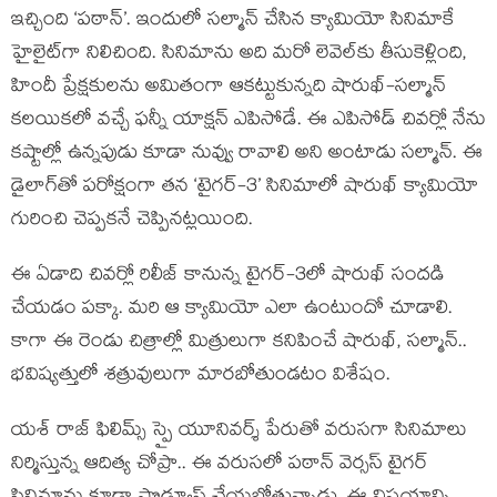
ఇచ్చింది ‘పఠాన్’. ఇందులో సల్మాన్ చేసిన క్యామియో సినిమాకే
హైలైట్‌గా నిలిచింది. సినిమాను అది మరో లెవెల్‌కు తీసుకెళ్లింది,
హిందీ ప్రేక్షకులను అమితంగా ఆకట్టుకున్నది షారుఖ్-సల్మాన్
కలయికలో వచ్చే ఫన్నీ యాక్షన్ ఎపిసోడే. ఈ ఎపిసోడ్ చివర్లో నేను
కష్టాల్లో ఉన్నపుడు కూడా నువ్వు రావాలి అని అంటాడు సల్మాన్. ఈ
డైలాగ్‌తో పరోక్షంగా తన ‘టైగర్-3’ సినిమాలో షారుఖ్ క్యామియో
గురించి చెప్పకనే చెప్పినట్లయింది.
ఈ ఏడాది చివ‌ర్లో రిలీజ్ కానున్న టైగ‌ర్‌-3లో షారుఖ్ సంద‌డి
చేయ‌డం ప‌క్కా. మ‌రి ఆ క్యామియో ఎలా ఉంటుందో చూడాలి.
కాగా ఈ రెండు చిత్రాల్లో మిత్రులుగా క‌నిపించే షారుఖ్‌, స‌ల్మాన్..
భ‌విష్య‌త్తులో శ‌త్రువులుగా మార‌బోతుండ‌టం విశేషం.
య‌శ్ రాజ్ ఫిలిమ్స్ స్పై యూనివ‌ర్శ్ పేరుతో వ‌రుస‌గా సినిమాలు
నిర్మిస్తున్న ఆదిత్య చోప్రా.. ఈ వ‌రుస‌లో ప‌ఠాన్ వెర్స‌స్ టైగ‌ర్