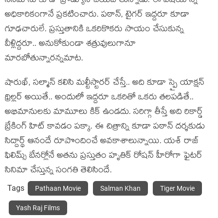
సినిమాను కూడా ప్రొడ్యూస్ చేయ‌బోతున్నాడు. ఈ విష‌యాన్ని
అధికారికంగానే ప్ర‌క‌టించారు. ప‌ఠాన్, టైగ‌ర్ ఇద్ద‌రూ కూడా
గూఢ‌చారులే. ప్ర‌స్తుతానికి ఒక‌రికొక‌రు సాయం చేసుకున్న
వీళ్లిద్ద‌రూ.. అనుకోకుండా శ‌త్రువులుగానూ
మార‌బోతున్నార‌న్న‌మాట‌.
షారుఖ్, స‌ల్మాన్ క‌లిసి మ‌ల్టీస్టార‌ర్ చేస్తే.. అది కూడా స్పై యాక్ష‌న్
థ్రిల్ల‌ర్ అయితే.. అందులో ఇద్ద‌రూ ఒక‌రితో ఒక‌రు త‌ల‌ప‌డితే..
అభిమానుల‌కు మామూలు కిక్ ఉండ‌దు. స‌రిగ్గా తీస్తే అది రికార్డ్
బ్రేకింగ్ హిట్ కావ‌డం ప‌క్కా. ఈ చిత్రాన్ని కూడా ప‌ఠాన్ ద‌ర్శ‌కుడు
సిద్దార్థ్ ఆనందే రూపొందించే అవ‌కాశాలున్నాయి. య‌శ్ రాజ్
ఫిలిమ్స్ బేన‌ర్లోనే అత‌ను ప్ర‌స్తుతం హృతిక్ రోష‌న్ హీరోగా ఫైట‌ర్
సినిమా చేస్తున్న సంగ‌తి తెలిసిందే.
Tags
Pathaan Movie
Salman Khan
Tiger Movie
Yash Raj Films