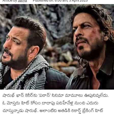
Article by
Satya
Published on: 6:00 am, 5 April 2023
షారుఖ్ ఖాన్ కెరీర్‌కు ‘పఠాన్’ సినిమా మామూలు ఊపునివ్వలేదు.
ఓ మోస్తరు హిట్ కోసం దాదాపు పదిహేనేళ్ల నుంచి ఎదురు
చూస్తున్నాడు షారుఖ్. అలాంటిది అతడికి రికార్డ్ బ్రేకింగ్ హిట్